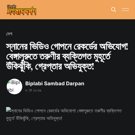
দেশ
স্নানের ভিডিও গোপনে রেকর্ডের অভিযোগ!
বেঙ্গালুরুতে তরুণীর ব্যক্তিগত মুহূর্তে
উঁকিঝুঁকি, গ্রেপ্তার অভিযুক্ত!
Biplabi Sambad Darpan
৮ মে ২০২৬