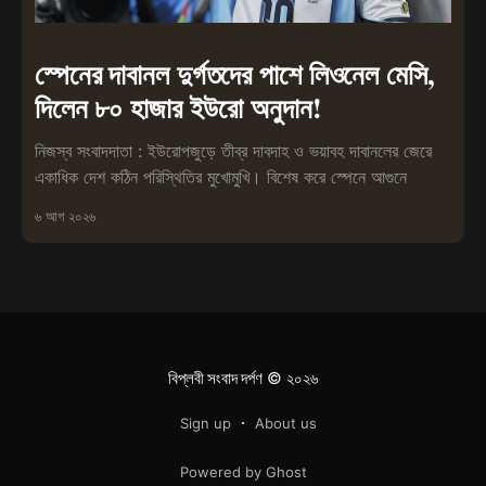
স্পেনের দাবানল দুর্গতদের পাশে লিওনেল মেসি,
দিলেন ৮০ হাজার ইউরো অনুদান!
নিজস্ব সংবাদদাতা : ইউরোপজুড়ে তীব্র দাবদাহ ও ভয়াবহ দাবানলের জেরে
একাধিক দেশ কঠিন পরিস্থিতির মুখোমুখি। বিশেষ করে স্পেনে আগুনে
৬ আগ ২০২৬
বিপ্লবী সংবাদ দর্পণ
© ২০২৬
Sign up
About us
Powered by Ghost