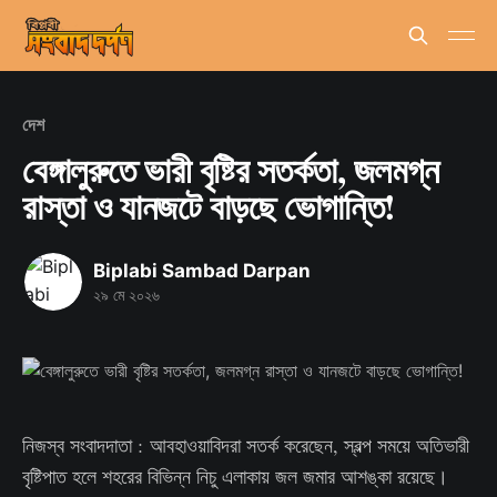
দেশ
বেঙ্গালুরুতে ভারী বৃষ্টির সতর্কতা, জলমগ্ন
রাস্তা ও যানজটে বাড়ছে ভোগান্তি!
Biplabi Sambad Darpan
২৯ মে ২০২৬
নিজস্ব সংবাদদাতা : আবহাওয়াবিদরা সতর্ক করেছেন, স্বল্প সময়ে অতিভারী
বৃষ্টিপাত হলে শহরের বিভিন্ন নিচু এলাকায় জল জমার আশঙ্কা রয়েছে।