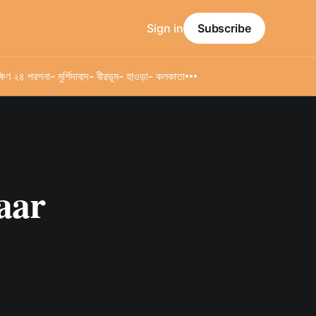
Sign in
Subscribe
্ষিণ ২৪ পরগনা
- মুর্শিদাবাদ
- বীরভূম
- হাওড়া
- কলকাতা
haar