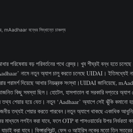
আধার পরিষেবায় বড় পরিবর্তনের পথে কেন্দ্র। খুব শীঘ্রই বন্ধ হতে চল
Aadhaar’ নামে নতুন অ্যাপ চালু করতে চলেছে UIDAI। ইতিমধ্যেই না
ার পরামর্শ দিয়েছে আধার নিয়ন্ত্রক সংস্থা।UIDAI জানিয়েছে, mAad
াজনিত কিছু সমস্যা ছিল। হোটেল, হাসপাতাল বা সরকারি দপ্তরে অ্যা
আধার তথ্য শেয়ার হয়ে যেত। নতুন ‘Aadhaar’ অ্যাপে সেই ঝুঁকি কমানো হ
রয়োজনীয় তথ্যই শেয়ার করতে পারবেন।নতুন অ্যাপে থাকছে একাধিক আধুনি
ানের মাধ্যমে লগইন করা যাবে, ফলে OTP বা পাসওয়ার্ডের উপর নির্ভরতা
য যাচাই করা যাবে। ফিঙ্গারপ্রিন্ট, ফেস ও আইরিস লকের মতো তিন স্তরের