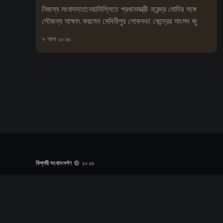
নিজস্ব সংবাদদাতা:নয়াদিল্লিতে প্রধানমন্ত্রী নরেন্দ্র মোদির সঙ্গে
সৌজন্য সাক্ষাৎ করলেন মেদিনীপুর লোকসভা কেন্দ্রের সাংসদ জু
৭ আগ ২০২৬
বিপ্লবী সংবাদ দর্পণ
© ২০২৬