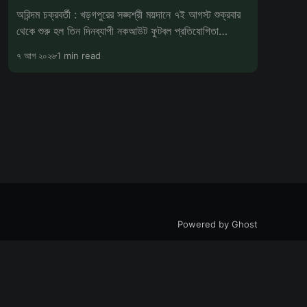
অরিন্দম চক্রবর্তী : খড়গপুরের সঙ্ঘশ্রী ময়দানে ৭ই আগস্ট শুক্রবার
থেকে শুরু হল তিন দিনব্যাপী নকআউট ফুটবল প্রতিযোগিতা
'এমএলএ কাপ-২০২৬'। ক্রীড়াচর্
৭ আগ ২০২৬
1 min read
Powered by Ghost