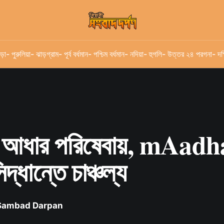
ড়া
- পুরুলিয়া
- ঝাড়গ্রাম
- পূর্ব বর্ধমান
- পশ্চিম বর্ধমান
- নদিয়া
- হুগলি
- উত্তর ২৪ পরগনা
- দক
ল আধার পরিষেবায়, mAad
দ্ধান্তে চাঞ্চল্য
 Sambad Darpan