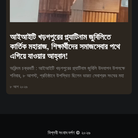
আইআইটি খড়গপুরের প্ল্যাটিনাম জুবিলিতে
কার্তিক মহারাজ, শিক্ষার্থীদের সমাজসেবার পথে
এগিয়ে যাওয়ার আহ্বান!
অরিন্দম চক্রবর্তী : আইআইটি খড়গপুরের প্ল্যাটিনাম জুবিলি উদযাপন উপলক্ষে
শনিবার, ৮ আগস্ট, প্রতিষ্ঠানে উপস্থিত ছিলেন ভারত সেবাশ্রম সংঘের মহা
৮ আগ ২০২৬
বিপ্লবী সংবাদ দর্পণ
© ২০২৬