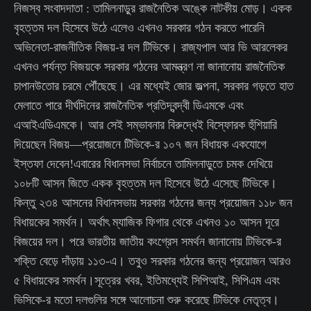
নিজস্ব সংবাদদাতা : তামিলনাড়ুর রাজনৈতিক অঙ্কে নাটকীয় মোড়। একক
বৃহত্তম দল হিসেবে উঠে এলেও এখনও সরকার গঠন করতে পারেনি
অভিনেতা-রাজনীতিক বিজয়-র দল টিভিকে। রাজ্যপাল আর ভি আরলেকর
এখনও পর্যন্ত বিজয়কে সরকার গঠনের আমন্ত্রণ না জানানোয় রাজনৈতিক
চাপানউতোর চরমে পৌঁছেছে। এর মধ্যেই জোর জল্পনা, সরকার গড়তে হাত
মেলাতে পারে দীর্ঘদিনের রাজনৈতিক প্রতিদ্বন্দ্বী ডিএমকে এবং
এআইএডিএমকে। আর সেই সম্ভাবনার বিরুদ্ধেই বিস্ফোরক হুঁশিয়ারি
দিয়েছেন বিজয়—প্রয়োজনে টিভিকে-র ১০৭ জন বিধায়ক একযোগে
ইস্তফা দেবেন!এবারের বিধানসভা নির্বাচনে তামিলনাড়ুতে চমক দেখিয়ে
১০৮টি আসন জিতে একক বৃহত্তম দল হিসেবে উঠে এসেছে টিভিকে।
কিন্তু ২৩৪ আসনের বিধানসভায় সরকার গঠনের জন্য প্রয়োজন ১১৮ জন
বিধায়কের সমর্থন। অর্থাৎ ম্যাজিক ফিগার থেকে এখনও ১০ আসন দূরে
বিজয়ের দল। পরে ভারতীয় জাতীয় কংগ্রেস সমর্থন জানানোয় টিভিকে-র
শক্তি বেড়ে দাঁড়ায় ১১৩-এ। তবুও সরকার গঠনের জন্য প্রয়োজন আরও
৫ বিধায়কের সমর্থন।সূত্রের খবর, ইতিমধ্যেই সিপিআই, সিপিএম এবং
ভিসিকে-র মতো দলগুলির সঙ্গে আলোচনা শুরু করেছে টিভিকে নেতৃত্ব।