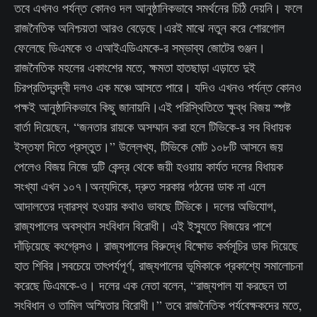
তবে এখনও পর্যন্ত কোনও দল আনুষ্ঠানিকভাবে সমর্থনের চিঠি দেয়নি। ফলে
রাজনৈতিক অনিশ্চয়তা আরও বেড়েছে।এরই মাঝে নতুন করে শোরগোল
ফেলেছে ডিএমকে ও এআইএডিএমকে-র সম্ভাব্য জোটের গুঞ্জন।
রাজনৈতিক মহলের একাংশের মতে, ক্ষমতা হাতছাড়া এড়াতে দুই
চিরপ্রতিদ্বন্দ্বী দলও এক মঞ্চে আসতে পারে। যদিও এখনও পর্যন্ত কোনও
পক্ষই আনুষ্ঠানিকভাবে কিছু জানায়নি।এই পরিস্থিতিতে ক্ষুব্ধ বিজয় স্পষ্ট
বার্তা দিয়েছেন, “জনতার রায়কে অসম্মান করা হলে টিভিকে-র সব বিধায়ক
ইস্তফা দিতে প্রস্তুত।” উল্লেখ্য, টিভিকে মোট ১০৮টি আসনে জয়
পেলেও বিজয় নিজে দুটি কেন্দ্র থেকে জয়ী হওয়ায় কার্যত দলের বিধায়ক
সংখ্যা এখন ১০৭।অন্যদিকে, দ্রুত সরকার গঠনের ডাক না এলে
আদালতের দ্বারস্থ হওয়ার কথাও ভাবছে টিভিকে। দলের অভিযোগ,
রাজ্যপালের অবস্থান সংবিধান বিরোধী। এই ইস্যুতে বিজয়ের পাশে
দাঁড়িয়েছে কংগ্রেসও। রাজ্যপালের বিরুদ্ধে বিক্ষোভ কর্মসূচির ডাক দিয়েছে
হাত শিবির।সবচেয়ে তাৎপর্যপূর্ণ, রাজ্যপালের ভূমিকাকে প্রকাশ্যে সমালোচনা
করেছে ডিএমকে-ও। দলের এক নেতা বলেন, “রাজ্যপাল যা করছেন তা
সংবিধান ও তামিল অস্মিতার বিরোধী।” তবে রাজনৈতিক পর্যবেক্ষকদের মতে,