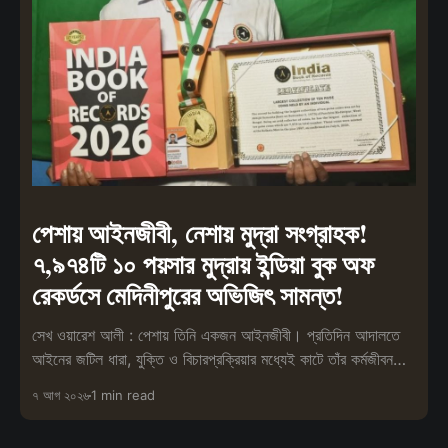
পেশায় আইনজীবী, নেশায় মুদ্রা সংগ্রাহক!
৭,৯৭৪টি ১০ পয়সার মুদ্রায় ইন্ডিয়া বুক অফ
রেকর্ডসে মেদিনীপুরের অভিজিৎ সামন্ত!
সেখ ওয়ারেশ আলী : পেশায় তিনি একজন আইনজীবী। প্রতিদিন আদালতে
আইনের জটিল ধারা, যুক্তি ও বিচারপ্রক্রিয়ার মধ্যেই কাটে তাঁর কর্মজীবন।
তবে পেশা
৭ আগ ২০২৬
1 min read