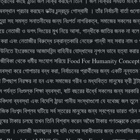
ে যাত্রীদের কাছে ঠান্ডা জল বিক্রি করছেন তিনি । জল বিক্রির সময়ও মাইক হ
থান প্রচার করছেন ডক্টর চন্দ্রচূড় গোস্বামী । তাঁর নির্বাচনী বার্তা গুল
য়া সহ সমস্ত সনাতনীদের জন্য নিঃশর্ত নাগরিকত্ব, সমাজের সকলের জন্য 
সরিয়ে নেতাজী ও ভগৎ সিংয়ের মুখ নিয়ে আসা, গান্ধীকে জাতির জনক না ব
করা এবং নেতাজীর বিরুদ্ধে চক্রান্তকারি নেহেরু গান্ধী সহ সবার নাম ও 
াউনিতে ইংরেজদের আজাদহিন্দ বাহিনীর যোদ্ধাদের নৃশংস ভাবে হত্যা করা
 জীবিকা থেকে ধর্মীয় সংযোগ সরিয়ে Food For Humanity Concept প্
ব্যবস্থা করে গোপাচার বন্ধ করা, নির্বাচনের প্রার্থীদের জন্য একটি নূন্যত
া টিপছাপ নিরক্ষর না হন এবং সমাজের গরীব ও মধ্যবিত্ত মানুষের ফ্রী ইন্টা
র্যন্ত নিঃশুল্ক শিক্ষা ব্যবস্থা, ষাট বছরের ঊর্ধ্বে সকলের জন্য সরকার
কিৎসা ব্যবস্থা এবং বিদেশি ঠান্ডা পানীয় সংস্থাগুলো যে যথেচ্ছ জল তুলে 
াজিক নিঃশব্দ বিপ্লব ঘটিয়ে সর্ব স্তরের মানুষের জন্য স্বপ্নের ভারত গ
ষের টাকায় চলছে তখন তিনি বিশ্বাস করেন অবৈধ টাকায় গণতন্ত্রকে কেনার
লো । নেতাজী সুভাষচন্দ্র বসু যদি দেশের স্বাধীনতার জন্য দেশবাসির কাছ