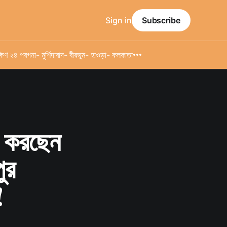
Sign in
Subscribe
্ষিণ ২৪ পরগনা
- মুর্শিদাবাদ
- বীরভূম
- হাওড়া
- কলকাতা
ি করছেন
ুর
!