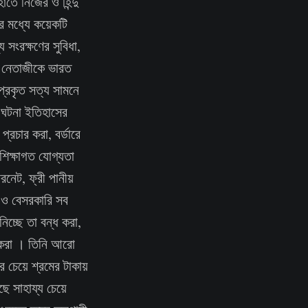
াতে নিজের ও হিন্দু
োর মধ্যে কয়েকটি
সংরক্ষণের সুবিধা,
লে নেতাজীকে ভারত
প্রকৃত সত্য সামনে
র ঘটনা ইতিহাসের
রচার করা, বর্ডারে
ম শিক্ষাগত যোগ্যতা
রনেট, ফ্রী পানীয়
ি ও বেসরকারি সব
নিচ্ছে তা বন্ধ করা,
ঠন করা । তিনি আরো
 চেয়ে শ্রমের টাকায়
ে সাহায্য চেয়ে