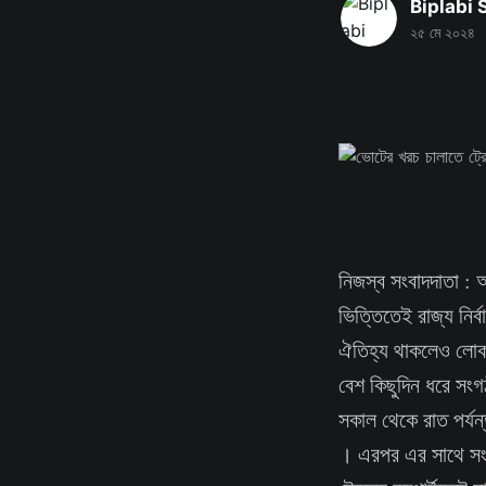
Biplabi
২৫ মে ২০২৪
নিজস্ব সংবাদদাতা : অ
ভিত্তিতেই রাজ্য নির্ব
ঐতিহ্য থাকলেও লোকসভা
বেশ কিছুদিন ধরে সংগ
সকাল থেকে রাত পর্যন্ত 
। এরপর এর সাথে সংযু