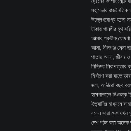
ট্রেনের কম্পার্টমেন্ট
মহাসভার রাজনৈতিক অবস্
উল্লেখযোগ্য হলো মতু
টাকায় গান্ধীর মুখ 
আত্মার প্রতীক ঘোষণা 
আনা, নীলগঞ্জ সেনা ছ
পাতায় আনা, জীবন ও
নিশ্চিদ্র নিরাপত্তার 
নির্ধারণ করা যাতে তার
জল, আঠারো বছর বয়স প
হাসপাতালে নিঃশুল্ক চি
ইত্যাদির মাধ্যমে সাম
বলেন সারা দেশ যখন ঘু
দেশ গঠন করা অনেক ভা