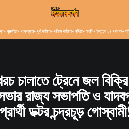
ড়া
- পুরুলিয়া
- ঝাড়গ্রাম
- পূর্ব বর্ধমান
- পশ্চিম বর্ধমান
- নদিয়া
- হুগলি
- উত্তর ২৪ পরগনা
- দক
রচ চালাতে ট্রেনে জল বিক্র
হাসভার রাজ্য সভাপতি ও যাদবপ
প্রার্থী ডক্টর চন্দ্রচূড় গোস্বামী