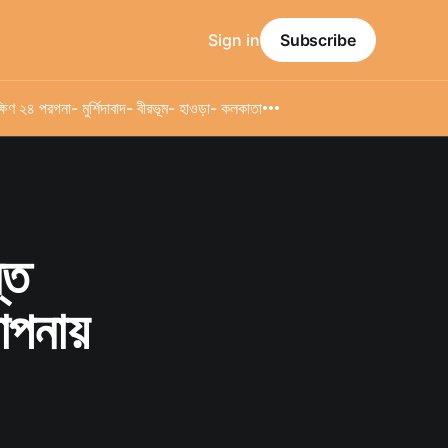
Sign in
Subscribe
্ষিণ ২৪ পরগনা
- মুর্শিদাবাদ
- বীরভূম
- হাওড়া
- কলকাতা
্ত
াপনায়