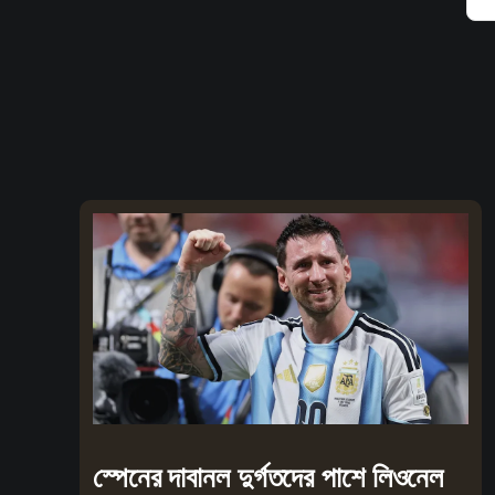
স্পেনের দাবানল দুর্গতদের পাশে লিওনেল