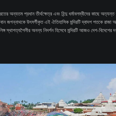
ারতের অন্যতম প্রধান তীর্থক্ষেত্র এবং হিন্দু ধর্মাবলম্বীদের কাছে অত্যন্
বান জগন্নাথকে উৎসর্গীকৃত এই ঐতিহাসিক মন্দিরটি দ্বাদশ শতকে রাজা অনন
িঙ্গ স্থাপত্যশৈলীর অনন্য নিদর্শন হিসেবে মন্দিরটি আজও দেশ-বিদেশের দর্