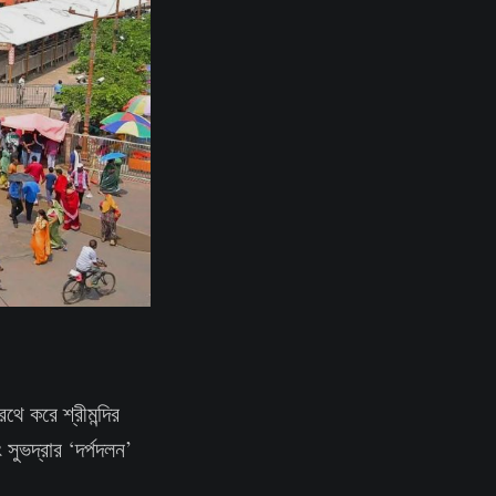
ে করে শ্রীমন্দির
 সুভদ্রার ‘দর্পদলন’