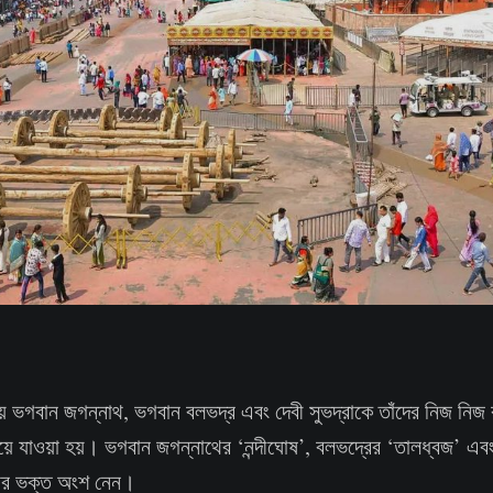
় ভগবান জগন্নাথ, ভগবান বলভদ্র এবং দেবী সুভদ্রাকে তাঁদের নিজ নিজ রথ
 নিয়ে যাওয়া হয়। ভগবান জগন্নাথের ‘নন্দীঘোষ’, বলভদ্রের ‘তালধ্বজ’ এবং
জার ভক্ত অংশ নেন।