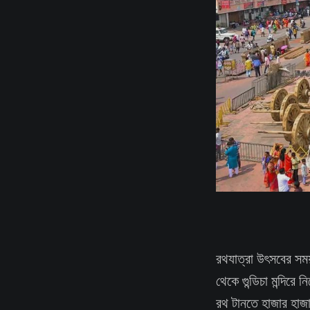
রথযাত্রা উৎসবের সময
থেকে গুন্ডিচা মন্দিরে
রথ টানতে হাজার হা