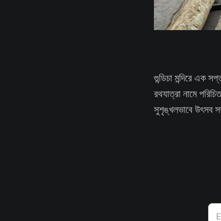
গুন্ডিচা মন্দিরে এক স
রথযাত্রা নামে পরিচ
সুশৃঙ্খলভাবে উৎসব সম
E