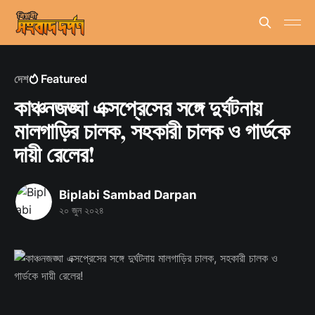
দেশ
Featured
কাঞ্চনজঙ্ঘা এক্সপ্রেসের সঙ্গে দুর্ঘটনায়
মালগাড়ির চালক, সহকারী চালক ও গার্ডকে
দায়ী রেলের!
Biplabi Sambad Darpan
২০ জুন ২০২৪