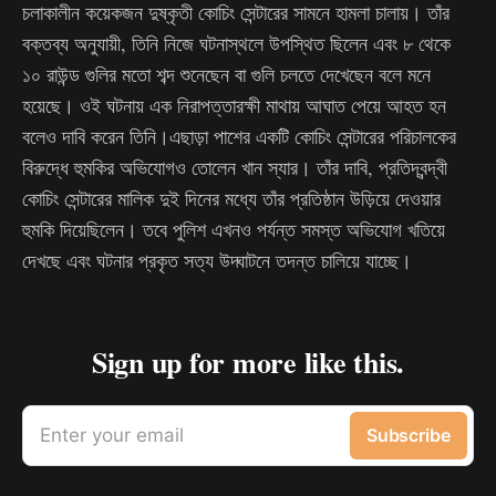
চলাকালীন কয়েকজন দুষ্কৃতী কোচিং সেন্টারের সামনে হামলা চালায়। তাঁর
বক্তব্য অনুযায়ী, তিনি নিজে ঘটনাস্থলে উপস্থিত ছিলেন এবং ৮ থেকে
১০ রাউন্ড গুলির মতো শব্দ শুনেছেন বা গুলি চলতে দেখেছেন বলে মনে
হয়েছে। ওই ঘটনায় এক নিরাপত্তারক্ষী মাথায় আঘাত পেয়ে আহত হন
বলেও দাবি করেন তিনি।এছাড়া পাশের একটি কোচিং সেন্টারের পরিচালকের
বিরুদ্ধে হুমকির অভিযোগও তোলেন খান স্যার। তাঁর দাবি, প্রতিদ্বন্দ্বী
কোচিং সেন্টারের মালিক দুই দিনের মধ্যে তাঁর প্রতিষ্ঠান উড়িয়ে দেওয়ার
হুমকি দিয়েছিলেন। তবে পুলিশ এখনও পর্যন্ত সমস্ত অভিযোগ খতিয়ে
দেখছে এবং ঘটনার প্রকৃত সত্য উদ্ঘাটনে তদন্ত চালিয়ে যাচ্ছে।
Sign up for more like this.
Enter your email
Subscribe