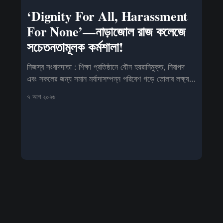
‘Dignity For All, Harassment
For None’—নাড়াজোল রাজ কলেজে
সচেতনতামূলক কর্মশালা!
নিজস্ব সংবাদদাতা : শিক্ষা প্রতিষ্ঠানে যৌন হয়রানিমুক্ত, নিরাপদ
এবং সকলের জন্য সমান মর্যাদাসম্পন্ন পরিবেশ গড়ে তোলার লক্ষ্য
নি
৭ আগ ২০২৬