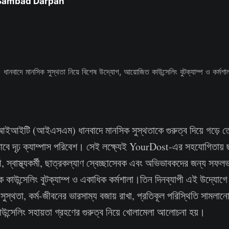
 Sambad Darpan
 আইআইটি (আইএসএম) ধানবাদে মানসিক সুস্থতাকে গুরুত্ব দিয়ে গড়ে 
 দৃঢ় ক্যাম্পাস পরিবেশ। সেই লক্ষ্যেই YourDost-এর সহযোগিতায় ছাত
র্মী, স্বাস্থ্যকর্মী, ছাত্রকল্যাণ স্বেচ্ছাসেবক এবং অভিভাবকদের জন্য 
়ক কাউন্সেলিং বুটক্যাম্প ও একাধিক কর্মশালা।তিন দিনব্যাপী এই উদ্যোগ
স্থতা, কর্ম-জীবনের ভারসাম্য বজায় রাখা, প্রতিকূল পরিস্থিতি সামল
উন্সেলিং সহায়তা গ্রহণের গুরুত্ব নিয়ে খোলামেলা আলোচনা হয়।