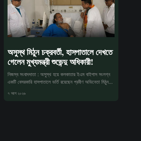
অসুস্থ মিঠুন চক্রবর্তী, হাসপাতালে দেখতে
গেলেন মুখ্যমন্ত্রী শুভেন্দু অধিকারী!
নিজস্ব সংবাদদাতা : অসুস্থ হয়ে কলকাতার ইএম বাইপাস সংলগ্ন
একটি বেসরকারি হাসপাতালে ভর্তি রয়েছেন প্রবীণ অভিনেতা মিঠুন
চক্রবর্তী। শুক্রবার
৭ আগ ২০২৬