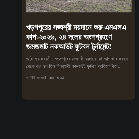
খড়গপুরের সঙ্ঘশ্রী ময়দানে শুরু এমএলএ
কাপ-২০২৬, ২৪ দলের অংশগ্রহণে
জমজমাট নকআউট ফুটবল টুর্নামেন্ট!
অরিন্দম চক্রবর্তী : খড়গপুরের সঙ্ঘশ্রী ময়দানে ৭ই আগস্ট শুক্রবার
থেকে শুরু হল তিন দিনব্যাপী নকআউট ফুটবল প্রতিযোগিতা
'এমএলএ কাপ-২০২৬'। ক্রীড়াচর্
৭ আগ ২০২৬
1 min read