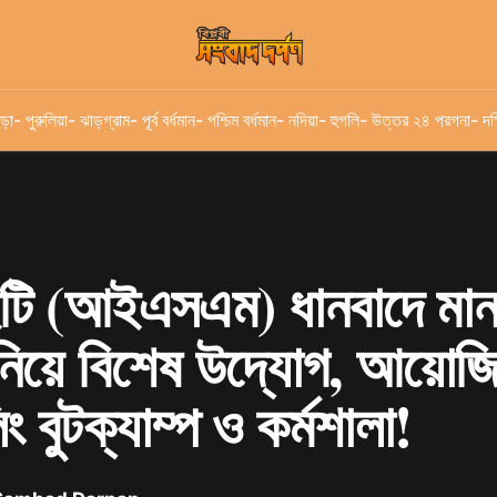
ড়া
- পুরুলিয়া
- ঝাড়গ্রাম
- পূর্ব বর্ধমান
- পশ্চিম বর্ধমান
- নদিয়া
- হুগলি
- উত্তর ২৪ পরগনা
- দক
 (আইএসএম) ধানবাদে মা
 নিয়ে বিশেষ উদ্যোগ, আয়োজ
িং বুটক্যাম্প ও কর্মশালা!