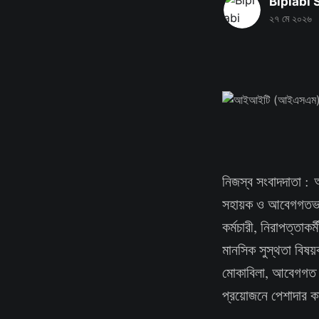
Biplabi
২৭ মে ২০২৬
নিজস্ব সংবাদদাতা :
সহায়ক ও আবেগগতভাবে
কর্মচারী, নিরাপত্তাক
মানসিক সুস্থতা বিষয
মোকাবিলা, আবেগগত সু
প্রয়োজনে পেশাদার কা