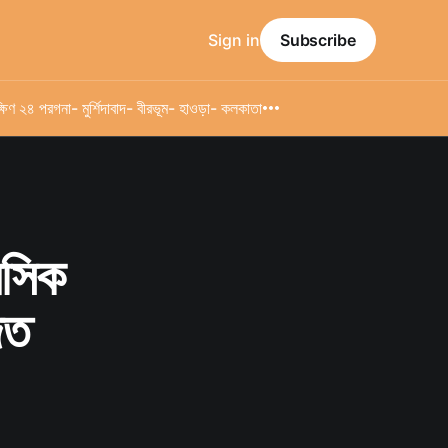
Sign in
Subscribe
্ষিণ ২৪ পরগনা
- মুর্শিদাবাদ
- বীরভূম
- হাওড়া
- কলকাতা
নসিক
িত