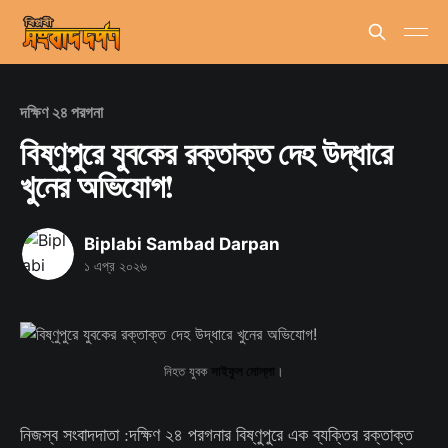
দক্ষিণ ২৪ পরগনা
বিষ্ণুপুরে যুবকের রক্তাক্ত দেহ উদ্ধারে
খুনের অভিযোগ!
Biplabi Sambad Darpan
১ এপ্র ২০২৬
নিহত যুবক
সাইফুল মোল্লা
।
নিজস্ব সংবাদদাতা :দক্ষিণ ২৪ পরগনার বিষ্ণুপুরে এক ব্যক্তির রক্তাক্ত