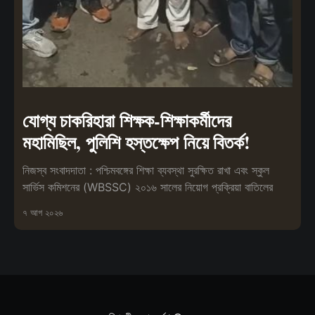
যোগ্য চাকরিহারা শিক্ষক-শিক্ষাকর্মীদের
মহামিছিল, পুলিশি হস্তক্ষেপ নিয়ে বিতর্ক!
নিজস্ব সংবাদদাতা : পশ্চিমবঙ্গের শিক্ষা ব্যবস্থা সুরক্ষিত রাখা এবং স্কুল
সার্ভিস কমিশনের (WBSSC) ২০১৬ সালের নিয়োগ প্রক্রিয়া বাতিলের
৭ আগ ২০২৬