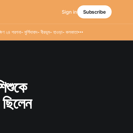
Sign in
Subscribe
্ষিণ ২৪ পরগনা
- মুর্শিদাবাদ
- বীরভূম
- হাওড়া
- কলকাতা
শিশুকে
প ছিলেন