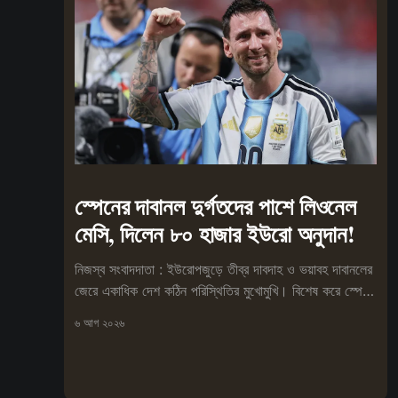
স্পেনের দাবানল দুর্গতদের পাশে লিওনেল
মেসি, দিলেন ৮০ হাজার ইউরো অনুদান!
নিজস্ব সংবাদদাতা : ইউরোপজুড়ে তীব্র দাবদাহ ও ভয়াবহ দাবানলের
জেরে একাধিক দেশ কঠিন পরিস্থিতির মুখোমুখি। বিশেষ করে স্পেনে
আগুনে
৬ আগ ২০২৬