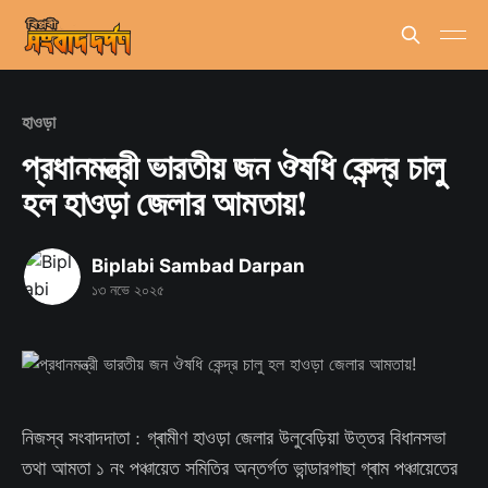
হাওড়া
প্রধানমন্ত্রী ভারতীয় জন ঔষধি কেন্দ্র চালু
হল হাওড়া জেলার আমতায়!
Biplabi Sambad Darpan
১৩ নভে ২০২৫
নিজস্ব সংবাদদাতা : গ্ৰামীণ হাওড়া জেলার উলুবেড়িয়া উত্তর বিধানসভা
তথা আমতা ১ নং পঞ্চায়েত সমিতির অন্তর্গত ভান্ডারগাছা গ্ৰাম পঞ্চায়েতের