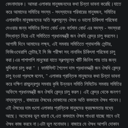
বেদনাদায়ক। আমরা এলাকার মানুষজনদের কথা চিন্তা ভাবনা করেছি।যাতে
করে আমাদের সমিতির সদস্য - সদস্যাদের পরিবারের মানুষজন, সমিতির
এলাকাধীন মানুষজনদের অতি স্বল্পমূল্যে ঔষধ ও ভালো চিকিৎসা পরিষেবা
দেওয়ার জন্য সমিতির বিগত বোর্ড এবং বর্তমান বোর্ড এর সদস্য - সদস্যরা
সিদ্ধান্ত নিয়ে এই সমিতিতে প্রধানমন্ত্রী জন ঔষধি কেন্দ্র চালু করলেন।
আগামী দিনে আমাদের লক্ষ্য, এই সমবায় সমিতিতে প্যাথলজি সেন্টার,
ফিজিওথেরাপি সেন্টার,ই সি জি পরীক্ষা সহ নানাবিধ চিকিৎসা পরিষেবা চালু
করা।এর পাশাপাশি মানুষেরা যাতে স্বল্পমূল্যে খাঁটি জিনিস পায় তার জন্য
মুদিখানা চালু করা " । ‌ফার্মাসিস্ট শৈলেশ দাস প্রধানমন্ত্রী জন ঔষধি কেন্দ্র
চালু হওয়া প্রসঙ্গে বলেন, " এলাকার প্রান্তিক মানুষদের কথা চিন্তা ভাবনা
করে দক্ষিণ রামচন্দ্রপুর সমবায় কৃষি উন্নয়ন সমিতি লিমিটেড সমবায় সমিতির
অফিসে প্রধানমন্ত্রী জন ঔষধি কেন্দ্র চালু করল। এই কেন্দ্র থেকে জনগণ
নায্যমূল্যে , বাজারের ঔষধের দোকানের থেকে অতি কমদামে ঔষধ পাবেন।
এই ঔষধের দাম গুলো এলাকার প্রান্তিক মানুষদের ক্রয়ক্ষমতার মধ্যে
আছে। অনেকের ভুল ধারণা যে,এত কমদামে ঔষধ পাওয়া যাচ্ছে মানে ওই
ঔষধ কাজ করবে না।এটা ভুল মনোভাব। বাজারে যে ঔষধ আপনি দোকান