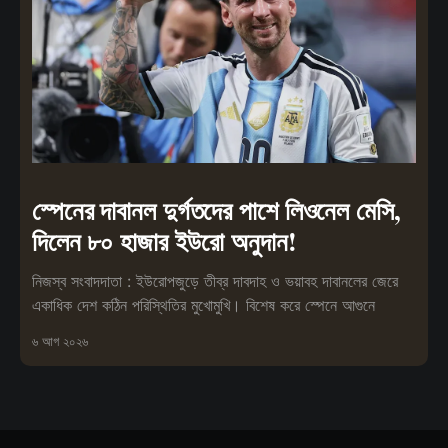
স্পেনের দাবানল দুর্গতদের পাশে লিওনেল মেসি,
দিলেন ৮০ হাজার ইউরো অনুদান!
নিজস্ব সংবাদদাতা : ইউরোপজুড়ে তীব্র দাবদাহ ও ভয়াবহ দাবানলের জেরে
একাধিক দেশ কঠিন পরিস্থিতির মুখোমুখি। বিশেষ করে স্পেনে আগুনে
৬ আগ ২০২৬