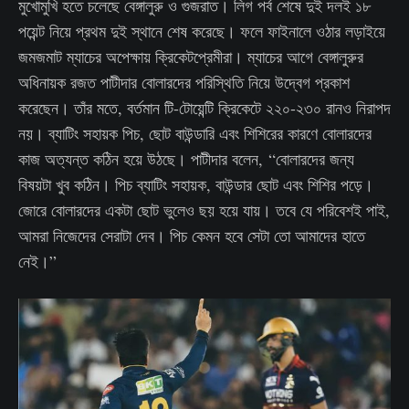
মুখোমুখি হতে চলেছে বেঙ্গালুরু ও গুজরাত। লিগ পর্ব শেষে দুই দলই ১৮
পয়েন্ট নিয়ে প্রথম দুই স্থানে শেষ করেছে। ফলে ফাইনালে ওঠার লড়াইয়ে
জমজমাট ম্যাচের অপেক্ষায় ক্রিকেটপ্রেমীরা। ম্যাচের আগে বেঙ্গালুরুর
অধিনায়ক রজত পাটীদার বোলারদের পরিস্থিতি নিয়ে উদ্বেগ প্রকাশ
করেছেন। তাঁর মতে, বর্তমান টি-টোয়েন্টি ক্রিকেটে ২২০-২৩০ রানও নিরাপদ
নয়। ব্যাটিং সহায়ক পিচ, ছোট বাউন্ডারি এবং শিশিরের কারণে বোলারদের
কাজ অত্যন্ত কঠিন হয়ে উঠছে। পাটীদার বলেন, “বোলারদের জন্য
বিষয়টা খুব কঠিন। পিচ ব্যাটিং সহায়ক, বাউন্ডার ছোট এবং শিশির পড়ে।
জোরে বোলারদের একটা ছোট ভুলেও ছয় হয়ে যায়। তবে যে পরিবেশই পাই,
আমরা নিজেদের সেরাটা দেব। পিচ কেমন হবে সেটা তো আমাদের হাতে
নেই।”