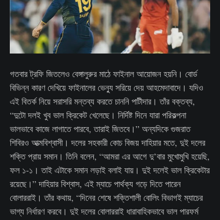
গতবার ট্রফি জিতলেও বেঙ্গালুরুর মাঠে ফাইনাল আয়োজন হয়নি। বোর্ড
বিভিন্ন কারণ দেখিয়ে ফাইনালের ভেন্যু সরিয়ে দেয় আহমেদাবাদে। যদিও
এই বিতর্ক নিয়ে সরাসরি মন্তব্য করতে চাননি পাটীদার। তাঁর বক্তব্য,
“দুটো দলই খুব ভাল ক্রিকেট খেলেছে। নির্দিষ্ট দিনে যারা পরিকল্পনা
ভালভাবে কাজে লাগাতে পারবে, তারাই জিতবে।” অন্যদিকে গুজরাত
শিবিরও আত্মবিশ্বাসী। দলের সহকারী কোচ বিজয় দাহিয়ার মতে, দুই দলের
শক্তি প্রায় সমান। তিনি বলেন, “আমরা এর আগে দু’বার মুখোমুখি হয়েছি,
ফল ১-১। তাই এটাকে সমান লড়াই বলাই যায়। দুই দলেই ভাল ক্রিকেটার
রয়েছে।” দাহিয়ার বিশ্বাস, এই ম্যাচে পার্থক্য গড়ে দিতে পারেন
বোলাররাই। তাঁর কথায়, “দিনের শেষে শক্তিশালী বোলিং বিভাগই ম্যাচের
ভাগ্য নির্ধারণ করবে। দুই দলের বোলাররাই ধারাবাহিকভাবে ভাল পারফর্ম