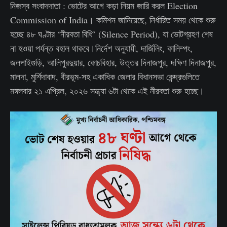
নিজস্ব সংবাদদাতা : ভোটের আগে কড়া নিয়ম জারি করল Election
Commission of India। কমিশন জানিয়েছে, নির্ধারিত সময় থেকে শুরু
হচ্ছে ৪৮ ঘণ্টার ‘নীরবতা বিধি’ (Silence Period), যা ভোটগ্রহণ শেষ
না হওয়া পর্যন্ত বহাল থাকবে।নির্দেশ অনুযায়ী, দার্জিলিং, কালিম্পং,
জলপাইগুড়ি, আলিপুরদুয়ার, কোচবিহার, উত্তর দিনাজপুর, দক্ষিণ দিনাজপুর,
মালদা, মুর্শিদাবাদ, বীরভূম-সহ একাধিক জেলার বিধানসভা কেন্দ্রগুলিতে
মঙ্গলবার ২১ এপ্রিল, ২০২৬ সন্ধ্যা ৬টা থেকে এই নীরবতা শুরু হচ্ছে।