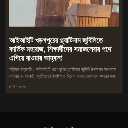
আইআইটি খড়গপুরের প্ল্যাটিনাম জুবিলিতে
কার্তিক মহারাজ, শিক্ষার্থীদের সমাজসেবার পথে
এগিয়ে যাওয়ার আহ্বান!
অরিন্দম চক্রবর্তী : আইআইটি খড়গপুরের প্ল্যাটিনাম জুবিলি উদযাপন উপলক্ষে
শনিবার, ৮ আগস্ট, প্রতিষ্ঠানে উপস্থিত ছিলেন ভারত সেবাশ্রম সংঘের মহা
৮ আগ ২০২৬