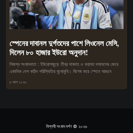
স্পেনের দাবানল দুর্গতদের পাশে লিওনেল মেসি,
দিলেন ৮০ হাজার ইউরো অনুদান!
নিজস্ব সংবাদদাতা : ইউরোপজুড়ে তীব্র দাবদাহ ও ভয়াবহ দাবানলের জেরে
একাধিক দেশ কঠিন পরিস্থিতির মুখোমুখি। বিশেষ করে স্পেনে আগুনে
৬ আগ ২০২৬
বিপ্লবী সংবাদ দর্পণ
© ২০২৬