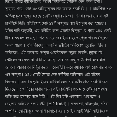
দিনের মাথায় ব্যাংকশালের বিশেষ আদালতে চার্জশিট পেশ করল তারা।
সূত্রের খবর, মোট ১৮ অভিযুক্তের নাম রয়েছে চার্জশিটে। । চার্জশিটে ১৮
অভিযুক্তের মধ্যে রয়েছে ১৪টি সংস্থার নামও। শনিবার জমা দেওয়া এই
চার্জশিটে জিডি মাইনিংসহ মোট ১৪টি সংস্থার নাম উল্লেখ করা হয়েছে।
ইডির দাবি অনুযায়ী, এই দুর্নীতির জাল এতটাই বিস্তৃত যে প্রায় ১৪৫ কোটি
টাকার তছরুপ হয়েছে। গত ৬ নভেম্বর ইডির হাতে গ্রেফতার হয়েছিলেন
অরুণ শারফ। তাঁর বিরুদ্ধে একাধিক দুর্নীতির অভিযোগ তুলেছিল ইডি।
অভিযোগ, এই অরুণের সংস্থা ওয়েস্টবেঙ্গল স্যান্ড-মাইনিং-ট্রান্সপোর্ট-
স্টোরেজ ও সেলে যা যা নিয়ম আছে, তার সব কিছুকে উপেক্ষা করে বালি
তুলত। এরপর তা বিক্রি করত। বেআইনি ভাবে ব্যাপক অর্থ রোজগার করত
এই সংস্থা। ১৪৫ কোটি টাকার মোট দুর্নীতির অভিযোগ ওঠে তাঁদের
বিরুদ্ধে। অরুণ ছাড়াও ইডির আধিকারিকরা চার কর্মীর নামে চার্জশিট জমা
দিয়েছে। ৫৭ দিনের মাথায় পড়ল এই চার্জশিট।গত ৮ সেপ্টেম্বর প্রথম
বালিপাচার তদন্তে নামে ইডি। ওই দিন ইডি একযোগে ঝাড়গ্রাম ও
বেহালায় অভিযান চালায় ইডি (ED Raid)। কলকাতা, ঝাড়গ্রাম, নদিয়া
ও পশ্চিম মেদিনীপুরে তল্লাশি চালানো হয়। সেই সময়ই জিডি মাইনিংয়েও