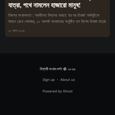
যাত্রা, পথে নামলেন হাজারো মানুষ!
নিজস্ব সংবাদদাতা : স্বাধীনতা দিবসের আবহে ‘হর ঘর তিরঙ্গা’ কর্মসূচিকে
সামনে রেখে সোমবার, ১০ আগস্ট কলকাতায় অনুষ্ঠিত হল বিশেষ তিরঙ্গা যাত্রা
১০ আগ ২০২৬
বিপ্লবী সংবাদ দর্পণ
© ২০২৬
Sign up
About us
Powered by Ghost