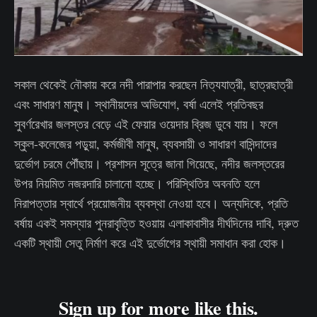
সকাল থেকেই নৌকায় করে নদী পারাপার করছেন নিত্যযাত্রী, ছাত্রছাত্রী
এবং সাধারণ মানুষ। স্থানীয়দের অভিযোগ, বর্ষা এলেই প্রতিবছর
সুবর্ণরেখার জলস্তর বেড়ে এই ফেয়ার ওয়েদার ব্রিজ ডুবে যায়। ফলে
স্কুল-কলেজের পড়ুয়া, কর্মজীবী মানুষ, ব্যবসায়ী ও সাধারণ বাসিন্দাদের
দুর্ভোগ চরমে পৌঁছায়। প্রশাসন সূত্রে জানা গিয়েছে, নদীর জলস্তরের
উপর নিয়মিত নজরদারি চালানো হচ্ছে। পরিস্থিতির অবনতি হলে
নিরাপত্তার স্বার্থে প্রয়োজনীয় ব্যবস্থা নেওয়া হবে। অন্যদিকে, প্রতি
বর্ষায় একই সমস্যার পুনরাবৃত্তি হওয়ায় এলাকাবাসীর দীর্ঘদিনের দাবি, দ্রুত
একটি স্থায়ী সেতু নির্মাণ করে এই দুর্ভোগের স্থায়ী সমাধান করা হোক।
Sign up for more like this.