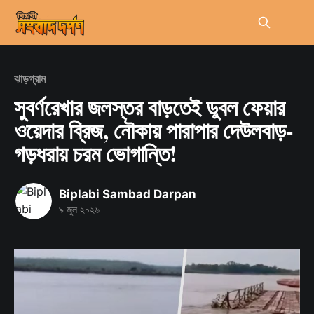
ঝাড়গ্রাম
সুবর্ণরেখার জলস্তর বাড়তেই ডুবল ফেয়ার
ওয়েদার ব্রিজ, নৌকায় পারাপার দেউলবাড়-
গড়ধরায় চরম ভোগান্তি!
Biplabi Sambad Darpan
৯ জুল ২০২৬