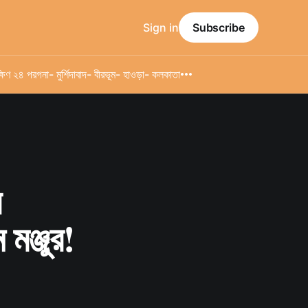
Sign in
Subscribe
্ষিণ ২৪ পরগনা
- মুর্শিদাবাদ
- বীরভূম
- হাওড়া
- কলকাতা
র
মঞ্জুর!