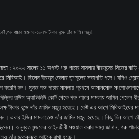
দদাতা : ২০২২ সালের ১১ অগস্ট গরু পাচার মামলায় বীরভূমের নিজের বাড়ি
রে সিবিআই। ছিলেন বীরভূম জেলার তৃণমূলের সভাপতি পদে। যদিও গ্রেফ
ষেপ করেনি দল। মূলত গরু পাচার মামলায় প্রথমে আসানসোল সংশোধনাগার
িল্লির রাউস অ্যাভিনিউ কোর্ট থেকে গরু পাচার মামলায় জামিন পেলেন বীর
্ষ টাকার বন্ডে তাঁর জামিন মঞ্জুর হয়েছে। কেষ্ট এর আগে সিবিআইয়ের মাম
ন। এবার ইডির মামলাতেও তাঁর জামিন মঞ্জুর হয়েছে। কিছু দিন আগে তাঁর
িলেন। অনুব্রত মন্ডলের আইনজীবী সওয়াল করার সময় জানান, গরু পাচার
েলেও তাঁর মক্কেলকে আটকে রাখা হচ্ছে।