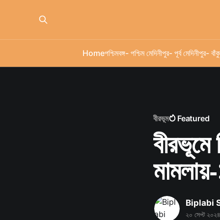
Home
পশ্চিমবঙ্গ
- পশ্চিম মেদিনীপুর
- পূর্ব মেদিনীপুর
- বাঁকু
বীরভূম
Featured
বীরভূমে 
মামলায়-১
Biplabi
২০ সেপ্ট ২০২