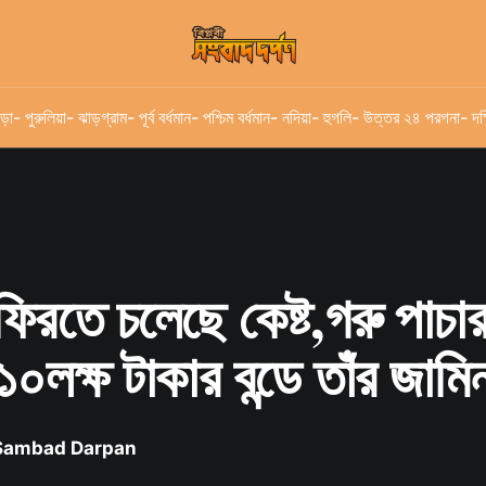
ড়া
- পুরুলিয়া
- ঝাড়গ্রাম
- পূর্ব বর্ধমান
- পশ্চিম বর্ধমান
- নদিয়া
- হুগলি
- উত্তর ২৪ পরগনা
- দক
ফিরতে চলেছে কেষ্ট,গরু পাচা
০লক্ষ টাকার বন্ডে তাঁর জামিন 
 Sambad Darpan
৪