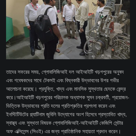
তাদের সফরের সময়, গ্লোবালিজিআই দল আইআইটি খড়গপুরের অনুষদ
এবং গবেষকদের সাথে টেকসই এবং বিঘ্নকারী উদ্ভাবনের উপর গভীর
আলোচনা করেছে। প্রযুক্তি, খাদ্য এবং মানসিক সুস্থতার ছেদকে কেন্দ্র
করে।আইআইটি খড়গপুরের পরিচালক অধ্যাপক সুমন চক্রবর্তী, প্রয়োজন-
ভিত্তিক উদ্ভাবনের প্রতি দলের প্রতিশ্রুতির প্রশংসা করেন এবং
ইনস্টিটিউটের প্ল্যাটিনাম জুবিলি উদ্যোগের অংশ হিসেবে প্রস্তাবিত খাদ্য,
স্বাস্থ্য এবং সুস্থতা বিষয়ক গ্লোবালিজিআই-আইআইটি কেজিপি সেন্টার
অফ এক্সিলেন্স (সিওই) এর জন্য প্রাতিষ্ঠানিক সহায়তা প্রদান করেন।