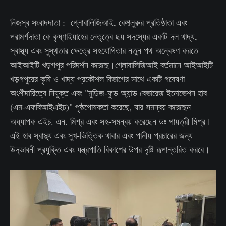
নিজস্ব সংবাদদাতা : গ্লোবালিজিআই, বেঙ্গালুরুর প্রতিষ্ঠাতা এবং
পরামর্শদাতা কে কৃষ্ণাইয়াহের নেতৃত্বে ছয় সদস্যের একটি দল খাদ্য,
স্বাস্থ্য এবং সুস্থতার ক্ষেত্রে সহযোগিতার নতুন পথ অন্বেষণ করতে
আইআইটি খড়গপুর পরিদর্শন করেছে।গ্লোবালিজিআই বর্তমানে আইআইটি
খড়গপুরের কৃষি ও খাদ্য প্রকৌশল বিভাগের সাথে একটি গবেষণা
অংশীদারিত্বে নিযুক্ত এবং "মুডিজ-ফুড অ্যান্ড বেভারেজ ইনোভেশন হাব
(এম-এফবিআইএইচ)" পৃষ্ঠপোষকতা করেছে, যার সমন্বয় করেছেন
অধ্যাপক এইচ. এন. মিশ্র এবং সহ-সমন্বয় করেছেন ডঃ গায়ত্রী মিশ্র।
এই হাব স্বাস্থ্য এবং সুখ-ভিত্তিক খাবার এবং পানীয় প্রচারের জন্য
উদ্ভাবনী প্রযুক্তি এবং যন্ত্রপাতি বিকাশের উপর দৃষ্টি রূপান্তরিত করবে।