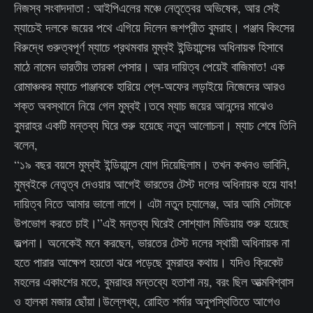
নিজস্ব সংবাদদাতা : আইপিএলের মঞ্চে নেতৃত্বের অভিষেক, আর সেই
ম্যাচেই দলকে জয়ের পথে এগিয়ে দিলেন জশপ্রীত বুমরাহ। পঞ্জাব কিংসের
বিরুদ্ধে গুরুত্বপূর্ণ ম্যাচে প্রথমবার মুম্বই ইন্ডিয়ান্সের অধিনায়ক হিসাবে
মাঠে নামেন ভারতীয় তারকা পেসার। আর দায়িত্ব পেয়েই বাজিমাত! এক
রোমাঞ্চকর ম্যাচে পাঞ্জাবকে হারিয়ে প্লে-অফের লড়াইয়ে নিজেদের আরও
শক্ত অবস্থানে নিয়ে গেল মুম্বই।তবে ম্যাচ জয়ের আনন্দের মাঝেও
বুমরাহর একটি মন্তব্য ঘিরে শুরু হয়েছে নতুন আলোচনা। ম্যাচ শেষে তিনি
বলেন,
“১৯ বছর বয়সে মুম্বই ইন্ডিয়ান্সে যোগ দিয়েছিলাম। তখন কখনও ভাবিনি,
মুম্বইকে নেতৃত্ব দেওয়ার আগেই ভারতের টেস্ট দলের অধিনায়ক হয়ে যাব!
দায়িত্ব নিতে আমার ভালো লাগে। এটা নতুন চ্যালেঞ্জ, আর আমি সেটাকে
উপভোগ করতে চাই।”এই মন্তব্য ঘিরেই সোশ্যাল মিডিয়ায় শুরু হয়েছে
জল্পনা। অনেকেই মনে করছেন, ভারতের টেস্ট দলের স্থায়ী অধিনায়ক না
হতে পারার আক্ষেপ হয়তো ঝরে পড়েছে বুমরাহর কথায়। যদিও ক্রিকেট
মহলের একাংশের মতে, বুমরাহর মন্তব্যে হতাশা নয়, বরং ছিল আত্মবিশ্বাস
ও হালকা মজার ছোঁয়া।উল্লেখ্য, রোহিত শর্মার অনুপস্থিতিতে আগেও