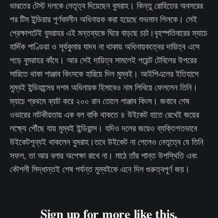
ভারতের টেস্ট দলকে নেতৃত্ব দিয়েছেন বুমরাহ। কিন্তু রোহিতের অবসরের
পর টিম ইন্ডিয়ার পূর্ণকালীন অধিনায়ক করা হয়েছে শুভমান গিলকে। সেই
প্রেক্ষাপটেই বুমরাহর এই মন্তব্যকে ঘিরে বাড়ছে চর্চা।বৃহস্পতিবারের ম্যাচে
হার্দিক পাণ্ডিয়া ও সূর্যকুমার যাদব না থাকায় অধিনায়কত্বের দায়িত্ব এসে
পড়ে বুমরাহর কাঁধে। আর সেই দায়িত্ব সামলেই পয়েন্ট টেবিলের উপরের
সারিতে থাকা পাঞ্জাব কিংসকে হারিয়ে দিল মুম্বই। আইপিএলের ইতিহাসে
মুম্বই ইন্ডিয়ান্সের দশম অধিনায়ক হিসাবেও নাম লিখিয়ে ফেললেন তিনি।
ম্যাচে প্রথমে ব্যাট করে ২০০ রান তোলে পাঞ্জাব কিংস। জবাবে শেষ
ওভারের নাটকীয়তায় এক বল বাকি থাকতে ৪ উইকেট হাতে রেখেই জয়ের
লক্ষ্যে পৌঁছে যায় মুম্বই ইন্ডিয়ান্স। যদিও দলের জয়েও ব্যক্তিগতভাবে
উইকেটশূন্যই থাকলেন বুমরাহ।তবে উইকেট না পেলেও নেতৃত্বে যে তিনি
সফল, তা আর বলার অপেক্ষা রাখে না। মাঠে তাঁর শান্ত উপস্থিতি এবং
কৌশলী সিদ্ধান্তই শেষ পর্যন্ত মুম্বইকে এনে দিল গুরুত্বপূর্ণ জয়।
Sign up for more like this.