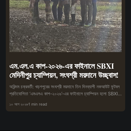
এম.এল.এ কাপ-২০২৬-এর ফাইনালে SBXI
মেদিনীপুর চ্যাম্পিয়ন, সংঘশ্রী ময়দানে উচ্ছ্বাস!
অরিন্দম চক্রবর্তী: খড়গপুরের সংঘশ্রী ময়দানে তিন দিনব্যাপী নকআউট ফুটবল
প্রতিযোগিতা ‘এমএলএ কাপ-২০২৬’-এর ফাইনালে চ্যাম্পিয়ন হলো SBXI
মেদিনীপুর।
১০ আগ ২০২৬
1 min read