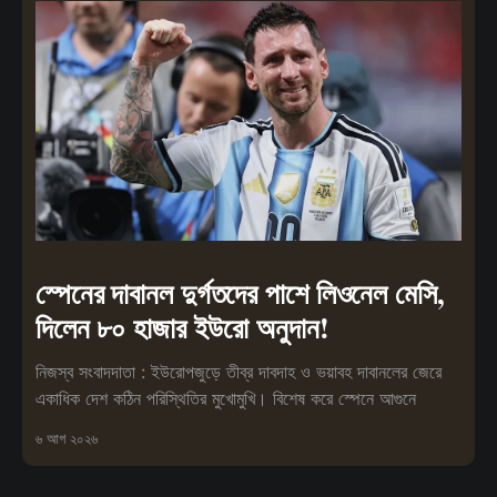
স্পেনের দাবানল দুর্গতদের পাশে লিওনেল মেসি,
দিলেন ৮০ হাজার ইউরো অনুদান!
নিজস্ব সংবাদদাতা : ইউরোপজুড়ে তীব্র দাবদাহ ও ভয়াবহ দাবানলের জেরে
একাধিক দেশ কঠিন পরিস্থিতির মুখোমুখি। বিশেষ করে স্পেনে আগুনে
৬ আগ ২০২৬