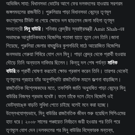
অভিজিৎ সাহা: বিধানসভা ভোটের আগে ফের দলবদলের হাওয়ায় সরগরম
জঙ্গলমহলের রাজনীতি। পুরুলিয়ার পাড়া বিধানসভা কেন্দ্রে তৃণমূল
কংগ্রেসের টিকিট না পেয়ে ক্ষোভে দল ছাড়লেন জেলা মহিলা তৃণমূল
মিনু বাউরি
সভানেত্রী
। শনিবার কেন্দ্রীয় স্বরাষ্ট্রমন্ত্রী Amit Shah-এর
সভামঞ্চে আনুষ্ঠানিকভাবে বিজেপির পতাকা হাতে তুলে নেন তিনি।জানা
গিয়েছে, পুরুলিয়া জেলার বাঘমুন্ডির কুশলডিহি মাঠে আয়োজিত বিজেপির
জনসভায় গেরুয়া শিবিরে যোগ দেন মিনু। পাড়া কেন্দ্র থেকে প্রার্থী হওয়ার
মানিক
দৌড়ে তিনি অন্যতম দাবিদার ছিলেন। কিন্তু দল শেষ পর্যন্ত
বাউরি
কে প্রার্থী ঘোষণা করতেই ক্ষোভ প্রকাশ করেন তিনি। তারপর থেকেই
তৃণমূলের প্রচারে তাঁর অনুপস্থিতি রাজনৈতিক মহলে জল্পনা বাড়াচ্ছিল।
রাজনৈতিক বিশ্লেষকদের মতে, তফশিলি জাতি অধ্যুষিত পাড়া কেন্দ্রে মিনু
বাউরির নিজস্ব প্রভাব যথেষ্ট। ফলে তাঁকে দলে টেনে বিজেপি ওই
ভোটব্যাঙ্কে বাড়তি সুবিধা পেতে চাইছে বলেই মনে করা হচ্ছে।
উল্লেখযোগ্যভাবে, মিনু বাউরির রাজনৈতিক জীবন শুরু হয়েছিল সিপিএমের
হাত ধরে। ২০০৮ সালের পঞ্চায়েত নির্বাচনে জয়ী হওয়ার পর তিনি পরে
তৃণমূলে যোগ দেন।দলবদলের পর মিনু বাউরির বিস্ফোরক মন্তব্য,