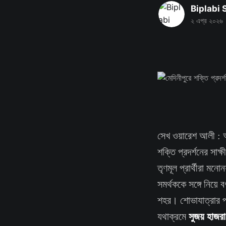
Biplabi
২ এপ্র ২০২৬
সেখ ওয়ারেশ আলী : আস
শক্তি প্রদর্শনের সাক
তৃণমূল প্রার্থীরা ম
সমর্থককে সঙ্গে নিয়ে
শহর। শোভাযাত্রার প্র
সুজয় হাজরা
যথাক্রমে