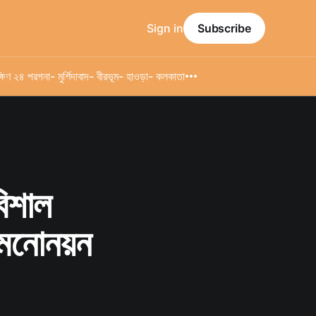
Sign in
Subscribe
্ষিণ ২৪ পরগনা
- মুর্শিদাবাদ
- বীরভূম
- হাওড়া
- কলকাতা
বিশাল
র মনোনয়ন