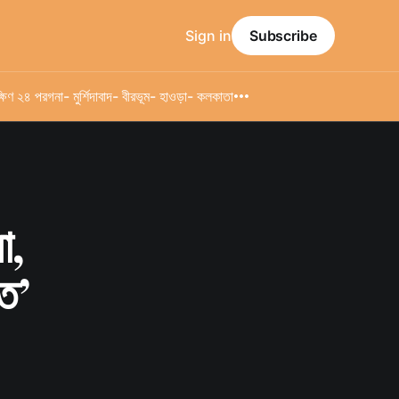
Sign in
Subscribe
্ষিণ ২৪ পরগনা
- মুর্শিদাবাদ
- বীরভূম
- হাওড়া
- কলকাতা
া,
গত’