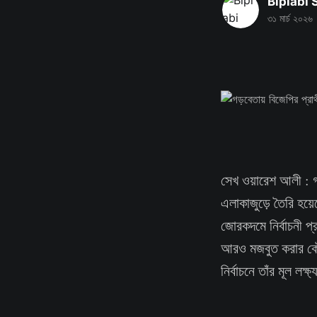
Biplabi
৩১ মার্চ ২০২৬
সেখ ওয়ারেশ আলী : গড
এলাকাজুড়ে তৈরি হয়েছ
জোরকদমে নির্বাচনী প
আরও মজবুত করার কৌশল
নির্বাচনে তাঁর মূল লক