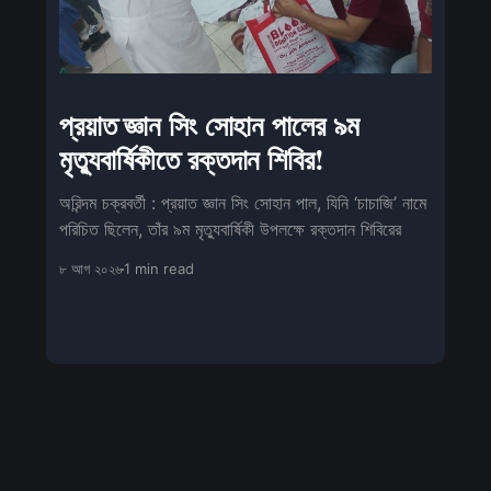
প্রয়াত জ্ঞান সিং সোহান পালের ৯ম
মৃত্যুবার্ষিকীতে রক্তদান শিবির!
অরিন্দম চক্রবর্তী : প্রয়াত জ্ঞান সিং সোহান পাল, যিনি ‘চাচাজি’ নামে
পরিচিত ছিলেন, তাঁর ৯ম মৃত্যুবার্ষিকী উপলক্ষে রক্তদান শিবিরের
৮ আগ ২০২৬
1 min read