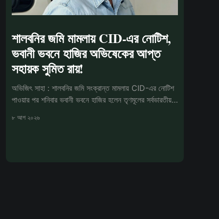
শালবনির জমি মামলায় CID-এর নোটিশ,
ভবানী ভবনে হাজির অভিষেকের আপ্ত
সহায়ক সুমিত রায়!
অভিজিৎ সাহা : শালবনির জমি সংক্রান্ত মামলায় CID-এর নোটিশ
পাওয়ার পর শনিবার ভবানী ভবনে হাজির হলেন তৃণমূলের সর্বভারতীয়
সাধারণ সম্পাদক
৮ আগ ২০২৬