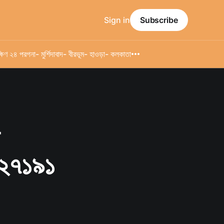
Sign in
Subscribe
্ষিণ ২৪ পরগনা
- মুর্শিদাবাদ
- বীরভূম
- হাওড়া
- কলকাতা
ে ২৭১৯১