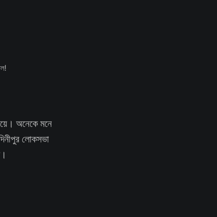
এগিয়ে। অনেকে মনে
েদিনীপুর লোকসভা
ে।