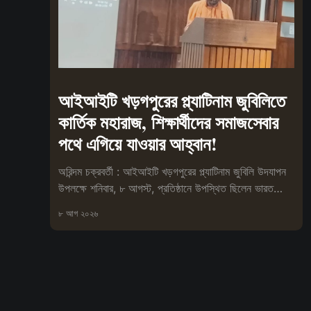
আইআইটি খড়গপুরের প্ল্যাটিনাম জুবিলিতে
কার্তিক মহারাজ, শিক্ষার্থীদের সমাজসেবার
পথে এগিয়ে যাওয়ার আহ্বান!
অরিন্দম চক্রবর্তী : আইআইটি খড়গপুরের প্ল্যাটিনাম জুবিলি উদযাপন
উপলক্ষে শনিবার, ৮ আগস্ট, প্রতিষ্ঠানে উপস্থিত ছিলেন ভারত
সেবাশ্রম সংঘের মহা
৮ আগ ২০২৬