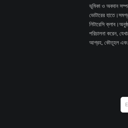
ভূমিকা ও অবদান সম্প
ভোটারের হাতে।সমগ্র 
লিটারেসি ক্লাব।অনুষ্
পরিচালনা করেন, যেখা
আগ্রহ, কৌতূহল এবং অ
E