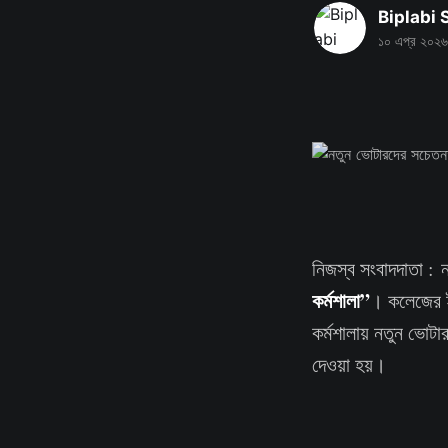
Biplabi
১০ এপ্র ২০২৬
নিজস্ব সংবাদদাতা : ন
কর্মশালা”
। কলেজের ইল
কর্মশালায় নতুন ভোটা
দেওয়া হয়।