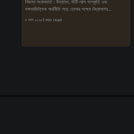
নিজস্ব সংবাদদাতা : উদ্ভাবন, স্টার্ট-আপ সংস্কৃতি এবং
দক্ষতাভিত্তিক অর্থনীতি গড়ে তোলার লক্ষ্যে বিদ্যাসাগর
বিশ্ববিদ্যালয়ের স্কিল
৪ আগ ২০২৬
1 min read
বিপ্লবী সংবাদ দর্পণ
© ২০২৬