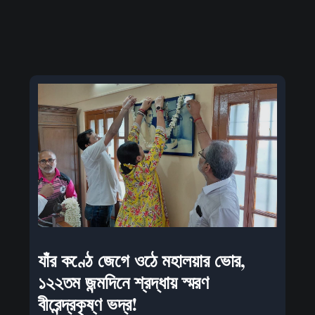
যাঁর কণ্ঠে জেগে ওঠে মহালয়ার ভোর,
১২২তম জন্মদিনে শ্রদ্ধায় স্মরণ
বীরেন্দ্রকৃষ্ণ ভদ্র!