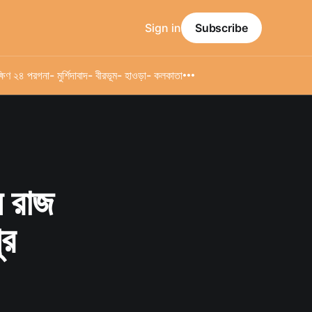
Sign in
Subscribe
্ষিণ ২৪ পরগনা
- মুর্শিদাবাদ
- বীরভূম
- হাওড়া
- কলকাতা
ল রাজ
ুর