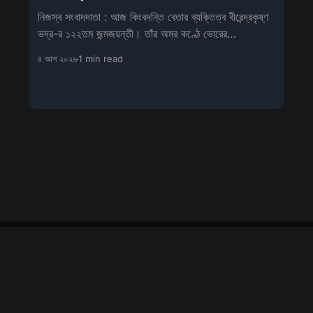
নিজস্ব সংবাদদাতা : আজ কিংবদন্তি বেতার ব্যক্তিত্ব বীরেন্দ্রকৃষ্ণ
ভদ্র-র ১২২তম জন্মজয়ন্তী। তাঁর অমর কণ্ঠে ভোরের
‘মহিষাসুরমর্দিনী’ আজও বাঙা
৪ আগ ২০২৬
1 min read
Sign up
About us