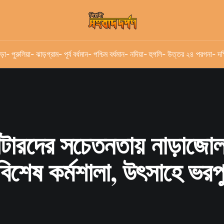
ড়া
- পুরুলিয়া
- ঝাড়গ্রাম
- পূর্ব বর্ধমান
- পশ্চিম বর্ধমান
- নদিয়া
- হুগলি
- উত্তর ২৪ পরগনা
- দক
টারদের সচেতনতায় নাড়াজো
িশেষ কর্মশালা, উৎসাহে ভরপ