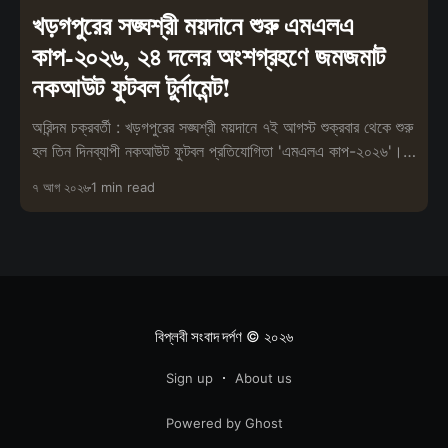
খড়গপুরের সঙ্ঘশ্রী ময়দানে শুরু এমএলএ
কাপ-২০২৬, ২৪ দলের অংশগ্রহণে জমজমাট
নকআউট ফুটবল টুর্নামেন্ট!
অরিন্দম চক্রবর্তী : খড়গপুরের সঙ্ঘশ্রী ময়দানে ৭ই আগস্ট শুক্রবার থেকে শুরু
হল তিন দিনব্যাপী নকআউট ফুটবল প্রতিযোগিতা 'এমএলএ কাপ-২০২৬'।
ক্রীড়াচর্
৭ আগ ২০২৬
1 min read
বিপ্লবী সংবাদ দর্পণ
© ২০২৬
Sign up
About us
Powered by Ghost