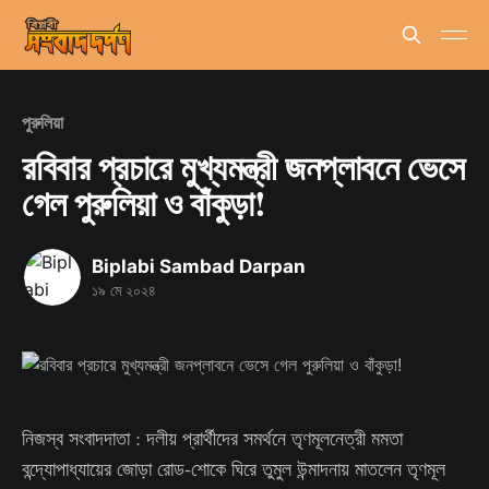
পুরুলিয়া
রবিবার প্রচারে মুখ্যমন্ত্রী জনপ্লাবনে ভেসে
গেল পুরুলিয়া ও বাঁকুড়া!
Biplabi Sambad Darpan
১৯ মে ২০২৪
নিজস্ব সংবাদদাতা : দলীয় প্রার্থীদের সমর্থনে তৃণমূলনেত্রী মমতা
বন্দ্যোপাধ্যায়ের জোড়া রোড-শোকে ঘিরে তুমুল উন্মাদনায় মাতলেন তৃণমূল