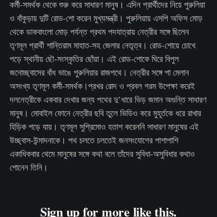
কর্মী-সমর্থক থেকে শুরু করে সাধারণ মানুষ। এদিন প্রার্থীদের নিয়ে পুরুলিয়া
ও বাঁকুড়ায় দুটি রোড-শো করেন মুখ্যমন্ত্রী। পুরুলিয়ায় এসপি অফিস মোড়
থেকে ডাকবাংলো মোড় পর্যন্ত প্রথম পদযাত্রায় নেত্রীর সঙ্গে ছিলেন
তৃণমূল প্রার্থী শান্তিরাম মাহাত-সহ জেলার নেতৃত্ব। রোড-শোয়ে চোখে
পড়ে স্থানীয় ছৌ-সংস্কৃতির ছোঁয়া। এই রোড-শোকে ঘিরে বিপুল
জনোচ্ছ্বাসের বাঁধ ভাঙে পুরুলিয়ার রাজপথে। নেত্রীর সঙ্গে পা মেলান
অসংখ্য তৃণমূল কর্মী-সমর্থক।প্রখর রোদ ও প্রবল গরম উপেক্ষা করেই
দলনেত্রীকে একবার দেখার জন্য পথের দু’ধারে ভিড় জমান অগুন্তি সাধারণ
মানুষ। মোবাইল ফোনে নেত্রীর ছবি তুলে ভিডিও করে মুহূর্তকে ধরে রাখার
হিড়িক পড়ে যায়। তৃণমূল সুপ্রিমোও হতাশ করেননি সাধারণ মানুষের এই
উচ্ছ্বাস-উন্মাদনাকে। পথ চলতে চলতেই জনসংযোগের পাশাপাশি
একাধিকবার থেমে মানুষের সঙ্গে কথা বলে তাঁদের সুবিধা-অসুবিধার কথাও
শোনেন তিনি।
Sign up for more like this.