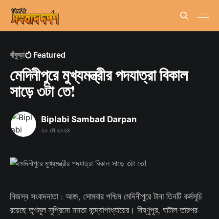
বাঁকুড়া
Featured
মেদিনীপুরে মুখ্যমন্ত্রীর পদযাত্রা বিকাল
সাড়ে ৩টা তে!
Biplabi Sambad Darpan
২০ মে ২০২৪
নিজস্ব সংবাদদাতা : আজ, সোমবার পশ্চিম মেদিনীপুরে টানা তিনটি কর্মসূচি
রয়েছে তৃণমূল সুপ্রিমো মমতা বন্দ্যোপাধ্যায়ের। বিষ্ণুপুর, ঘাটাল তারপর