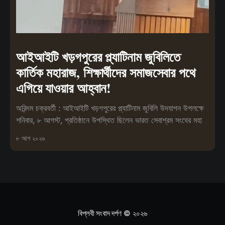
আইআইটি খড়গপুরের প্ল্যাটিনাম জুবিলিতে
কার্তিক মহারাজ, শিক্ষার্থীদের সমাজসেবার পথে
এগিয়ে যাওয়ার আহ্বান!
অরিন্দম চক্রবর্তী : আইআইটি খড়গপুরের প্ল্যাটিনাম জুবিলি উদযাপন উপলক্ষে
শনিবার, ৮ আগস্ট, প্রতিষ্ঠানে উপস্থিত ছিলেন ভারত সেবাশ্রম সংঘের মহা
৮ আগ ২০২৬
বিপ্লবী সংবাদ দর্পণ
© ২০২৬