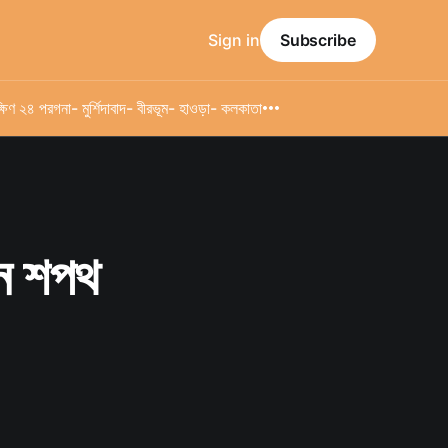
Sign in
Subscribe
্ষিণ ২৪ পরগনা
- মুর্শিদাবাদ
- বীরভূম
- হাওড়া
- কলকাতা
জুন শপথ