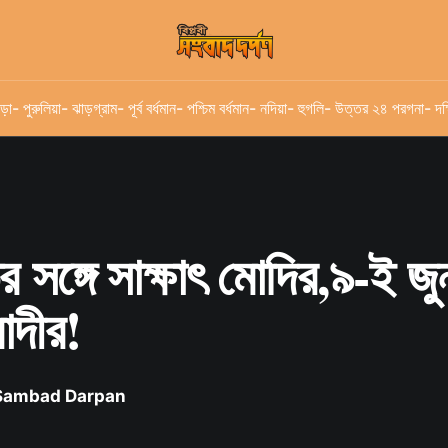
ড়া
- পুরুলিয়া
- ঝাড়গ্রাম
- পূর্ব বর্ধমান
- পশ্চিম বর্ধমান
- নদিয়া
- হুগলি
- উত্তর ২৪ পরগনা
- দক
তির সঙ্গে সাক্ষাৎ মোদির,৯-ই 
োদীর!
 Sambad Darpan