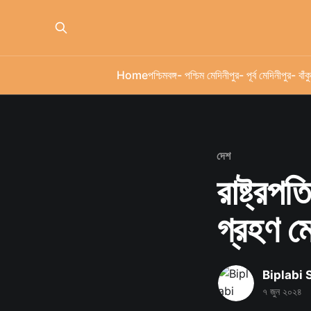
Home
পশ্চিমবঙ্গ
- পশ্চিম মেদিনীপুর
- পূর্ব মেদিনীপুর
- বাঁকু
দেশ
রাষ্ট্রপ
গ্রহণ ম
Biplabi
৭ জুন ২০২৪