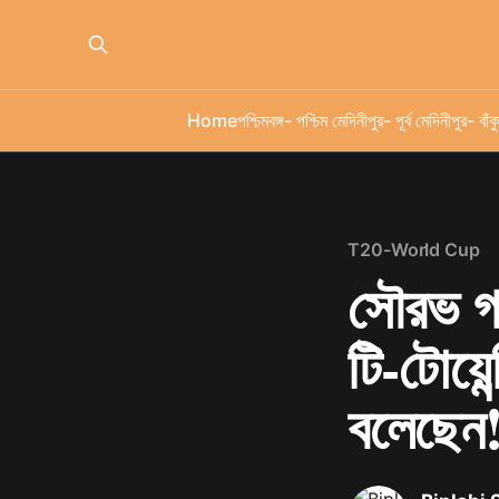
Home
পশ্চিমবঙ্গ
- পশ্চিম মেদিনীপুর
- পূর্ব মেদিনীপুর
- বাঁকু
T20-World Cup
সৌরভ গা
টি-টোয়ে
বলেছেন