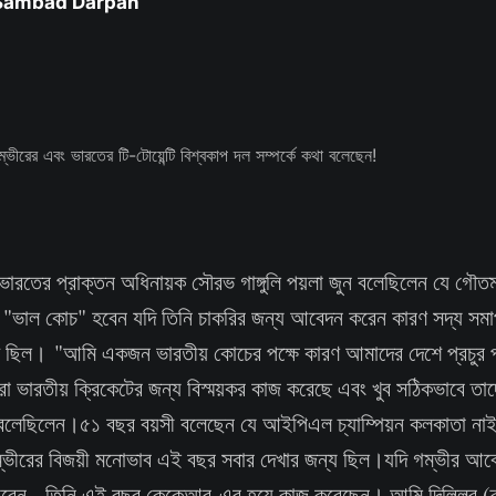
 Sambad Darpan
ভারতের প্রাক্তন অধিনায়ক সৌরভ গাঙ্গুলি পয়লা জুন বলেছিলেন যে গৌতম
 "ভাল কোচ" হবেন যদি তিনি চাকরির জন্য আবেদন করেন কারণ সদ্য সম
ষ্ট ছিল। "আমি একজন ভারতীয় কোচের পক্ষে কারণ আমাদের দেশে প্রচুর প
যারা ভারতীয় ক্রিকেটের জন্য বিস্ময়কর কাজ করেছে এবং খুব সঠিকভাবে তা
লি বলেছিলেন।৫১ বছর বয়সী বলেছেন যে আইপিএল চ্যাম্পিয়ন কলকাতা নাইট
 গম্ভীরের বিজয়ী মনোভাব এই বছর সবার দেখার জন্য ছিল।যদি গম্ভীর 
ারেন - তিনি এই বছর কেকেআর-এর হয়ে কাজ করেছেন। আমি দিল্লির (ক