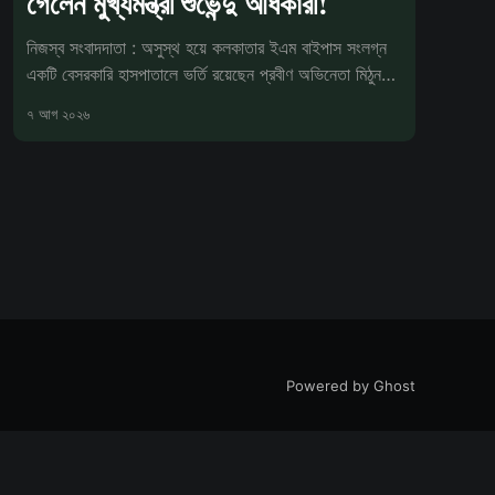
গেলেন মুখ্যমন্ত্রী শুভেন্দু অধিকারী!
নিজস্ব সংবাদদাতা : অসুস্থ হয়ে কলকাতার ইএম বাইপাস সংলগ্ন
একটি বেসরকারি হাসপাতালে ভর্তি রয়েছেন প্রবীণ অভিনেতা মিঠুন
চক্রবর্তী। শুক্রবার
৭ আগ ২০২৬
Powered by Ghost