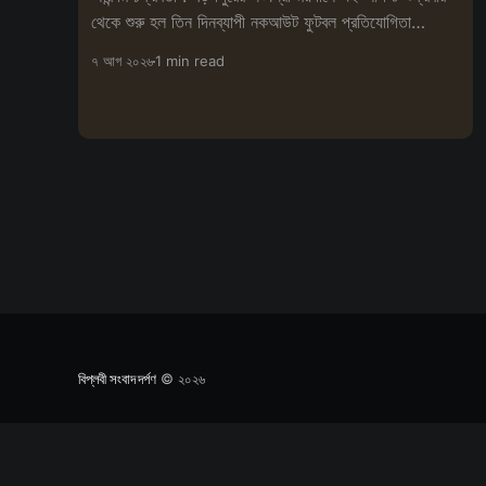
থেকে শুরু হল তিন দিনব্যাপী নকআউট ফুটবল প্রতিযোগিতা
'এমএলএ কাপ-২০২৬'। ক্রীড়াচর্
৭ আগ ২০২৬
1 min read
বিপ্লবী সংবাদ দর্পণ
© ২০২৬