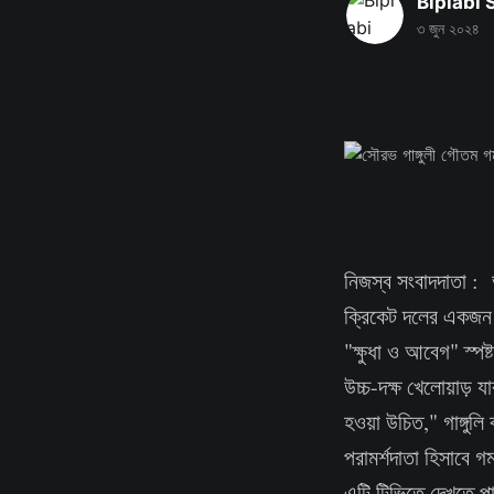
Biplabi
৩ জুন ২০২৪
নিজস্ব সংবাদদাতা : 
ক্রিকেট দলের একজন
"ক্ষুধা ও আবেগ" স্প
উচ্চ-দক্ষ খেলোয়াড় 
হওয়া উচিত," গাঙ্গু
পরামর্শদাতা হিসাবে
এটি টিভিতে দেখতে প