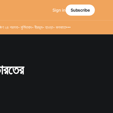
Sign in
Subscribe
্ষিণ ২৪ পরগনা
- মুর্শিদাবাদ
- বীরভূম
- হাওড়া
- কলকাতা
ভারতের