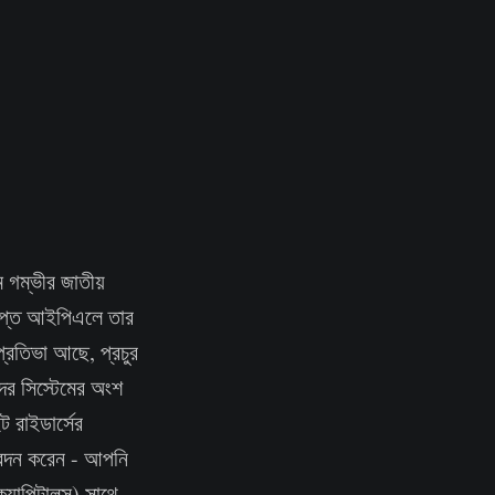
 গম্ভীর জাতীয়
াপ্ত আইপিএলে তার
্রতিভা আছে, প্রচুর
দের সিস্টেমের অংশ
 রাইডার্সের
আবেদন করেন - আপনি
্যাপিটালস) সাথে