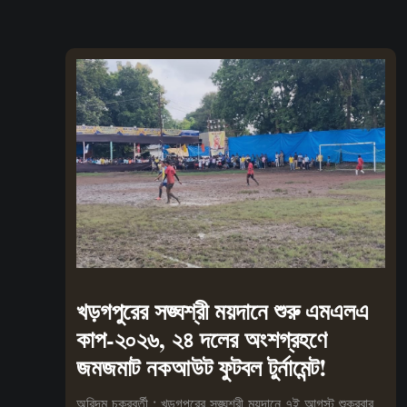
খড়গপুরের সঙ্ঘশ্রী ময়দানে শুরু এমএলএ
কাপ-২০২৬, ২৪ দলের অংশগ্রহণে
জমজমাট নকআউট ফুটবল টুর্নামেন্ট!
অরিন্দম চক্রবর্তী : খড়গপুরের সঙ্ঘশ্রী ময়দানে ৭ই আগস্ট শুক্রবার