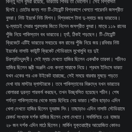
কিন্তু দলে বুমরা রয়েছে, ভারতীয় শিবির তা ভোলেনি। সেই বিশ্বাসটা
ছিলই। চোটের জন্য গত টি-টোয়েন্টি বিশ্বকাপে খেলতে পারেননি জসপ্রীত
বুমরা। নিউ ইয়র্কে নিউ মিশন। বিশ্বকাপে টানা দু-ম্যাচে জয় ভারতের।
দু-ম্যাচেই সেরার পুরস্কার জিতে নিলেন জসপ্রীত বুমরা। মাত্র ১১৯ রানের
পুঁজি নিয়ে পাকিস্তান বধ ভারতের। হ্যাঁ, ঠিকই পড়ছেন। টি-টোয়েন্টি
ক্রিকেটে এটিই ভারতের সবচেয়ে কম রানের পুঁজি নিয়ে জয়।রবিবার নিউ
ইয়র্কের নাসাউ কাউন্টি ক্রিকেট স্টেডিয়ামে মুখোমুখি হয় দুই
চিরপ্রতিদ্বন্দ্বী। সেই ম্যাচ দেখতে হাজির ছিলেন একঝাঁক তারকা। শচীনও
হাজির ছিলেন স্ত্রী অঞ্জলি এবং কন্যা সারাকে নিয়ে। প্রথম ইনিংসে ভারত
যখন একের পর এক উইকেট হারাচ্ছে, সেই সময়ে বারবার মুষড়ে পড়তে
দেখা যায় মাস্টার ব্লাস্টারকে। তবে পাকিস্তানের বিরুদ্ধে যখন ভারতের
বোলাররা দুরন্ত পারফর্ম করছেন, তখন উচ্ছ্বসিত হয়েছেন শচীন। শেষ
পর্যন্ত পাকিস্তানের থেকে ম্যাচ ছিনিয়ে নেয় ভারত।শচীন ছাড়াও এদিন
খেলা দেখতে হাজির ছিলেন যুবরাজ সিং। তাছাড়াও এদিন নাসাউ স্টেডিয়ামে
রেকর্ড সংখ্যক দর্শক হাজির ছিলেন খেলা দেখতে। সবমিলিয়ে ৩৪ হাজার
২৮ জন দর্শক এদিন মাঠে ছিলেন। মার্কিন যুক্তরাষ্ট্রে আয়োজিত কোনও