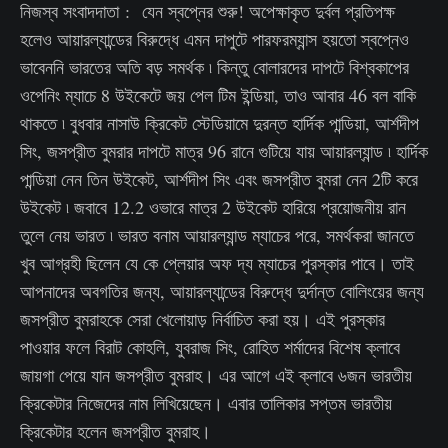
নিজস্ব সংবাদদাতা : যেন স্বপ্নের শুরু! অপেক্ষাকৃত দুর্বল প্রতিপক্ষ
হলেও আয়ারল্যান্ডের বিরুদ্ধে এমন দাপুটে পারফরম্যান্স হয়তো স্বপ্নেও
ভাবেননি ভারতের অতি বড় সমর্থক ৷ কিন্তু বোলারদের দাপটে বিশ্বকাপের
ওপেনিং ম্যাচে 8 উইকেটে জয় পেল টিম ইন্ডিয়া, তাও আবার 46 বল বাকি
থাকতে ৷ বুধবার নাসাউ ক্রিকেট স্টেডিয়ামে দুরন্ত হার্দিক পান্ডিয়া, আর্শদীপ
সিং, জসপ্রীত বুমরার দাপটে মাত্র 96 রানে গুটিয়ে যায় আয়ারল্যান্ড ৷ হার্দিক
পান্ডিয়া নেন তিন উইকেট, আর্শদীপ সিং এবং জসপ্রীত বুমরা নেন 2টি করে
উইকেট ৷ জবাবে 12.2 ওভারে মাত্র 2 উইকেট হারিয়ে প্রয়োজনীয় রান
তুলে নেয় ভারত ৷ ভারত বনাম আয়ারল্যান্ড ম্যাচের পরে, সমর্থকরা জানতে
খুব আগ্রহী ছিলেন যে কে প্লেয়ার অফ দ্য ম্যাচের পুরস্কার পাবে। তাই
আপনাদের অবগতির জন্য, আয়ারল্যান্ডের বিরুদ্ধে দুর্দান্ত বোলিংয়ের জন্য
জসপ্রীত বুমরাহকে সেরা খেলোয়াড় নির্বাচিত করা হয়। এই পুরস্কার
পাওয়ার ফলে বিরাট কোহলি, যুবরাজ সিং, রোহিত শর্মাদের বিশেষ ক্লাবে
জায়গা পেয়ে যান জসপ্রীত বুমরাহ। এর আগে এই ক্লাবে ৬জন ভারতীয়
ক্রিকেটার নিজেদের নাম লিখিয়েছেন। এবার তালিকার সপ্তম ভারতীয়
ক্রিকেটার হলেন জসপ্রীত বুমরাহ।