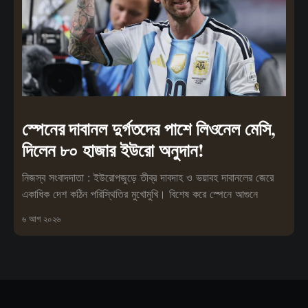
স্পেনের দাবানল দুর্গতদের পাশে লিওনেল মেসি,
দিলেন ৮০ হাজার ইউরো অনুদান!
নিজস্ব সংবাদদাতা : ইউরোপজুড়ে তীব্র দাবদাহ ও ভয়াবহ দাবানলের জেরে
একাধিক দেশ কঠিন পরিস্থিতির মুখোমুখি। বিশেষ করে স্পেনে আগুনে
৬ আগ ২০২৬