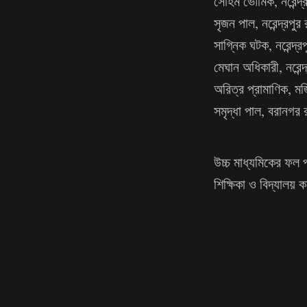
সোহম ভৌমিক, নরেন্দ্র
সৃজন পাল, নরেন্দ্রপুর
সাগ্নিক ঘটক, নরেন্দ্র
মেঘান অধিকারী, নরেন্দ
অরিত্র প্রামাণিক, ম
সমৃদ্ধা পাল, বরানগর 
উচ্চ মাধ্যমিকের ফল 
শিক্ষিকা ও বিদ্যালয় কর