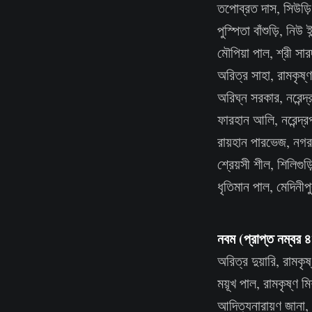
তপোব্রত দাস, সিউড়ি প
পুস্পিতা বাঁশুড়ি, নিউ 
মৌপিয়া পাল, শ্রী সার
অরিত্র সাহা, রামকৃষ্ণ
অরিঘ্ন সরকার, নরেন্দ্
ফারহান আলি, নরেন্দ্র
রায়হান পারভেজ, নগর এ
শ্রেয়সী শীল, শিলিগুড়ি
ধৃতিমান পাল, মেদিনীপ
নবম (প্রাপ্ত নম্বর 
অরিত্র দুয়ারি, রামকৃষ
ময়ূখ পাল, রামকৃষ্ণ মিশ
আদিত্যনারায়ণ জানা, র