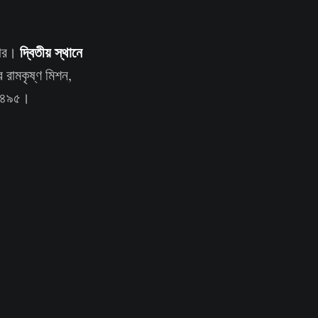
দ্বিতীয় স্থানে
ানগর।
ুর রামকৃষ্ণ মিশন,
বর ৪৯৫।