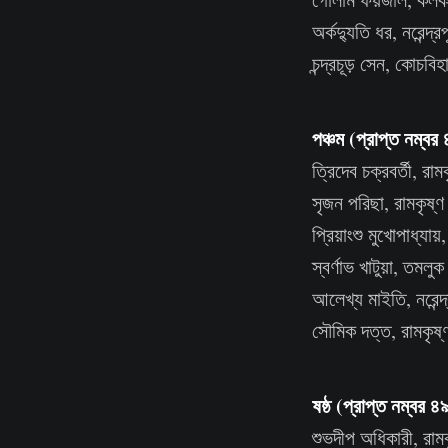
অর্কদ্যুতি ধর, নরেন্দ
চন্দ্রচূড় সেন, কোচব
পঞ্চম (প্রাপ্ত নম্বর
ত্রিদেব চক্রবর্তী, রাম
সৃজন পরিছা, রামকৃষ্ণ 
প্রিয়াংশু মুখোপাধ্যায়,
স্বর্ণাভ খাটুয়া, তমলুক
আলেখ্য মাইতি, নরেন্দ্
সৌমিক দত্ত, রামকৃষ্ণ
ষষ্ঠ (প্রাপ্ত নম্বর ৪
শুভদীপ অধিকারী, রামক