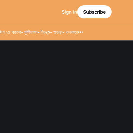
Sign in
Subscribe
্ষিণ ২৪ পরগনা
- মুর্শিদাবাদ
- বীরভূম
- হাওড়া
- কলকাতা