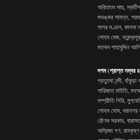
অরিতাংশু সাহু, স্কটি
শুভঙ্কর সামন্ত, পরমা
সাগর মণ্ডল, কালনা ম
সোহম বেজ, নরেন্দ্রপু
মহম্মদ শাহাবুদ্দিন আল
দশম (প্রাপ্ত নম্বর 
প্রত্যুষা নন্দী, বাঁকুড়া 
পারিজাত মাইতি, মহম্
সম্প্রীতি গিরি, মুগবেরি
সোহম ঘোষ, বরানগর নরে
রৌণক সরকার, বারাসত ম
অদ্রিজা গণ, রামকৃষ্ণ 