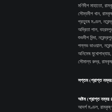
মণিদীপ মাহাতো, রামকৃ
সৌম্যদীপ খান, রামকৃষ্
প্রত্যুষ মণ্ডল, নরেন্দ
অদ্রিতা পাল, বহরমপুর 
শুভদীপ দিন্দা, নরেন্দ্
পল্লভ ভাওয়াল, নরেন্দ
অনিমেষ মুখোপাধ্যায়, নর
সৌমাল্য রুদ্র, রামকৃষ্
সপ্তম (প্রাপ্ত নম্ব
অষ্টম (প্রাপ্ত নম্বর
আদর্শ মণ্ডল, রামকৃষ্ণ