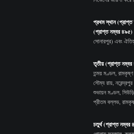
প্রথম স্থান (প্রাপ্
(প্রাপ্ত নম্বর ৪৯৫)
সোনারপুর) এবং ঐতিহ্য
তৃতীয় (প্রাপ্ত নম্ব
তন্ময় মণ্ডল, রামকৃষ্
সৌম্য রায়, নরেন্দ্রপুর
শুভায়ন মণ্ডল, সিউড়ি 
প্রীতম বল্লভ, রামকৃ
চতুর্থ (প্রাপ্ত নম্বর
গোলাম ফয়জাল, কলকাতা