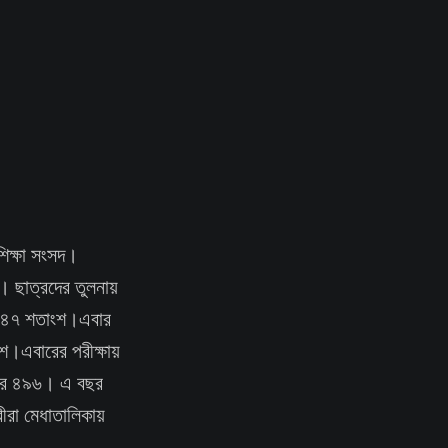
শিক্ষা সংসদ।
। ছাত্রদের তুলনায়
৯২.৪৭ শতাংশ।এবার
শ।এবারের পরীক্ষায়
ম্বর ৪৯৬। এ বছর
ীরা মেধাতালিকায়