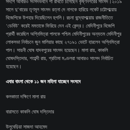
সদর্পে আবারও সংসদভবনে পা রাখতে চলেছেন কৃষ্ণনগরের সাংসদ।২০১৯
সালে দু’বারের তৃণমূল সাংসদ রত্না দে নাগকে হারিয়ে লকেট চট্টোপাধ্য়ায়
বিজেপিকে উপহার দিয়েছিলেন হুগলি। রচনা বন্দ্যোপাধ্য়ায় রাজনীতিতে
‘ডেবিউ’ করেই মমতাকে ফিরিয়ে দেন এই কেন্দ্র। মেদিনীপুরে বিজেপি
প্রার্থী করেছিল অগ্নিমিত্রা পালকে পশ্চিম মেদিনীপুরের অন্যতম মেদিনীপুর
লোকসভা নির্বাচনে জুন মালিয়ার কাছে ২৭১৯১ ভোটে হারলেন অগ্নিমিত্রা
পাল। সায়নী ঘোষ যাদবপুরের সাংসদ হয়েছেন। মালা রায়, কাকলি
ঘোষদস্তিদার, শতাব্দী রায়, প্রতিমা মণ্ডলরা আবারও সাংসদ নির্বাচিত
হয়েছেন।
এবার বাংলা থেকে ১১ জন মহিলা যাচ্ছেন সংসদে
কলকাতা দক্ষিণে মালা রায়
বারাসতে কাকলি ঘোষ দস্তিদার
উলুবেড়িয়া সাজদা আহমেদ